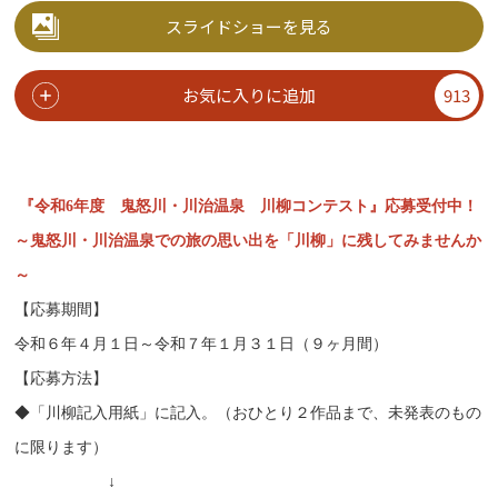
スライドショーを見る
お気に入りに追加
913
『令和6年度 鬼怒川・川治温泉 川柳コンテスト』応募受付中！
～鬼怒川・川治温泉での旅の思い出を「川柳」に残してみませんか
～
【応募期間】
令和６年４月１日～令和７年１月３１日（９ヶ月間）
【応募方法】
◆「川柳記入用紙」に記入。（おひとり２作品まで、未発表のもの
に限ります）
↓