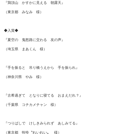
『鶏頂山 かすかに見える 朝露天』
（東京都 みなみ 様）
◆入賞◆
『夏空の 鬼怒路に交わる 友の声』
（埼玉県 まあくん 様）
『手を振ると 吊り橋うえから 手を振られ』
（神奈川県 やみ 様）
『古希過ぎて となりに寝てる おまえだれ？』
（千葉県 コチカメチャン 様）
『つりばしで けしきみられず あしみてる』
（東京都 怜怜〝れいれい〟 様）