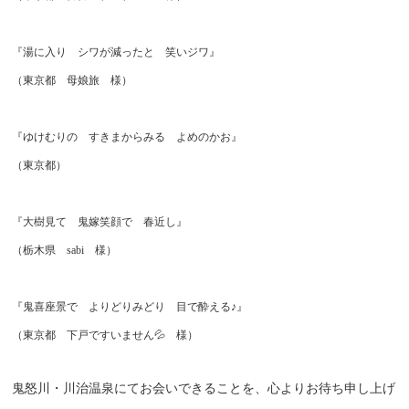
『湯に入り シワが減ったと 笑いジワ』
（東京都 母娘旅 様）
『ゆけむりの すきまからみる よめのかお』
（東京都）
『大樹見て 鬼嫁笑顔で 春近し』
（栃木県 sabi 様）
『鬼喜座景で よりどりみどり 目で酔える♪』
（東京都 下戸ですいません💦 様）
鬼怒川・川治温泉にてお会いできることを、心よりお待ち申し上げ