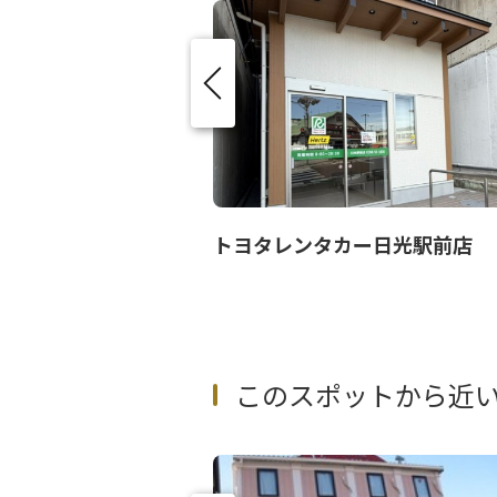
くら
トヨタレンタカー日光駅前店
このスポットから近