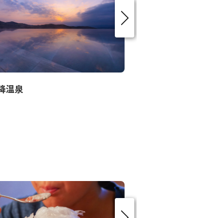
降温泉
日光和の代温泉