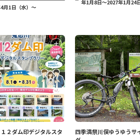
年1月8日～2027年1月24
6年4月1日（水）～
川１２ダム印デジタルスタ
四季満祭川俣ゆうゆうサ