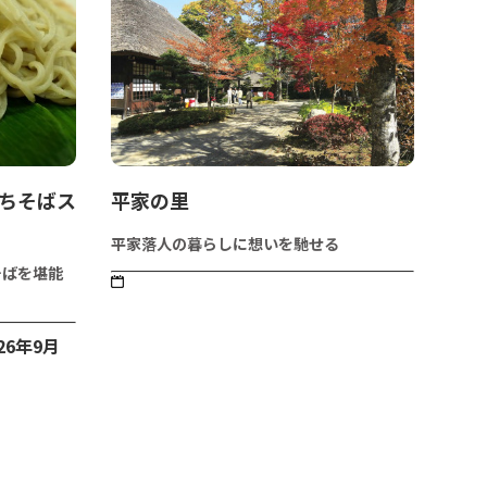
打ちそばス
平家の里
平家落人の暮らしに想いを馳せる
そばを堪能
26年9月