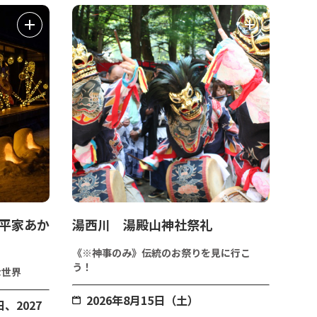
 平家あか
湯西川 湯殿山神社祭礼
《※神事のみ》伝統のお祭りを見に行こ
う！
な世界
2026年8月15日（土）
日、2027