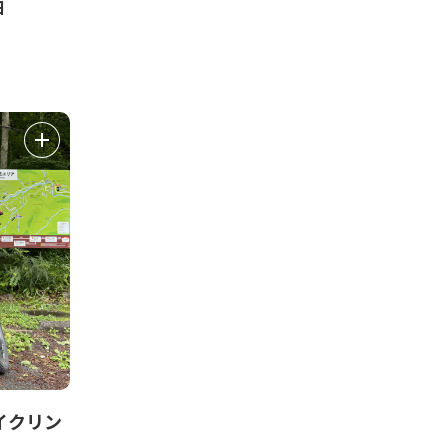
日
イクリン