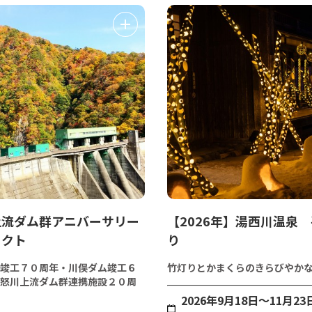
上流ダム群アニバーサリー
【2026年】湯西川温泉
ェクト
り
竣工７０周年・川俣ダム竣工６
竹灯りとかまくらのきらびやか
怒川上流ダム群連携施設２０周
2026年9月18日〜11月23