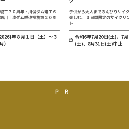
リー
グ
竣工７０周年・川俣ダム竣工６
子供から大人までのんびりサイ
怒川上流ダム群連携施設２０周
楽しむ、 ３日間限定のサイクリ
ト
(2026)年８月１日（土）～３
令和6年7月20日(土)、7月
月）
(土)、8月31日(土)中止
PR