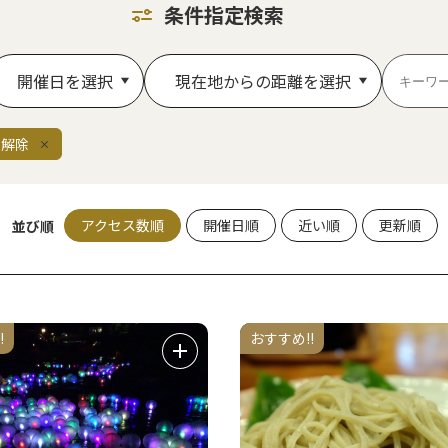
条件指定検索
開催日を選択
現在地からの距離を選択
て解除
アクセス数順
開催日順
近い順
更新順
並び順
!
おすすめ!!