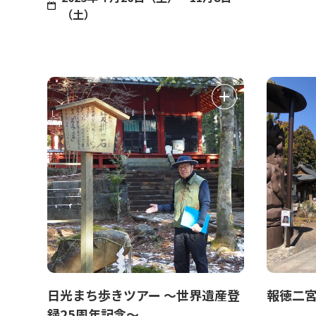
（土）
日光まち歩きツアー ～世界遺産登
報徳二
録25周年記念～