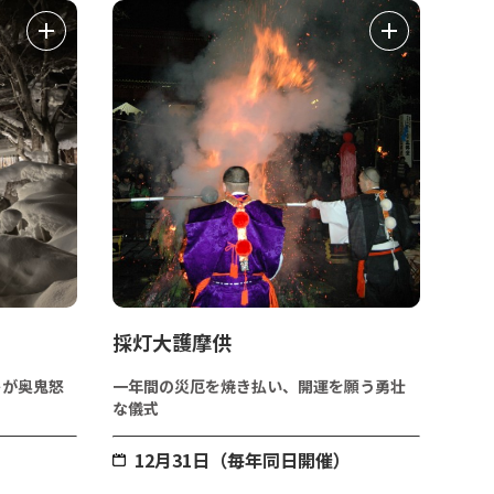
採灯大護摩供
トが奥鬼怒
一年間の災厄を焼き払い、開運を願う勇壮
な儀式
12月31日（毎年同日開催）