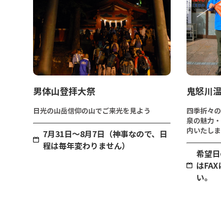
男体山登拝大祭
鬼怒川
日光の山岳信仰の山でご来光を見よう
四季折々の
泉の魅力・
内いたしま
7月31日～8月7日（神事なので、日
程は毎年変わりません）
希望日
はFA
い。