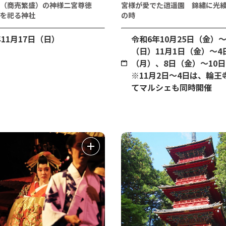
（商売繁盛）の神様二宮尊徳
宮様が愛でた逍遥園 錦繡に光
を祀る神社
の時
年11月17日（日）
令和6年10月25日（金）～
（日）11月1日（金）～4
（月）、8日（金）～10
※11月2日～4日は、輪王
てマルシェも同時開催