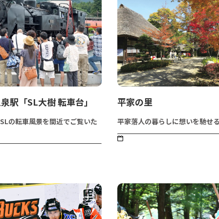
泉駅「SL大樹 転車台」
平家の里
SLの転車風景を間近でご覧いた
平家落人の暮らしに想いを馳せ