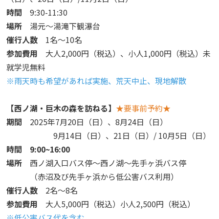
時間
9:30-11:30
場所
湯元～湯滝下観瀑台
催行人数
1名～10名
参加費用
大人2,000円（税込）、小人1,000円（税込）未
就学児無料
※雨天時も希望があれば実施、荒天中止、現地解散
【西ノ湖・巨木の森を訪ねる】
★要事前予約★
期間
2025年7月20日（日）、8月24日（日）
9月14日（日）、21日（日）/ 10月5日（日）
時間 9:00~16:00
場所
西ノ湖入口バス停～西ノ湖～先手ヶ浜バス停
（赤沼及び先手ヶ浜から低公害バス利用）
催行人数
2名～8名
参加費用
大人5,000円（税込）小人2,500円（税込）
※低公害バス代を含む