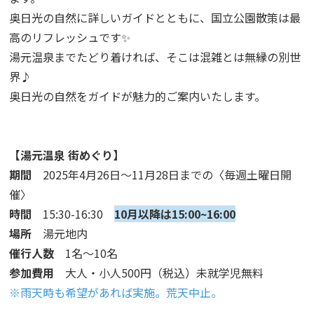
奥日光の自然に詳しいガイドとともに、国立公園散策は最
高のリフレッシュです✨
湯元温泉までたどり着ければ、そこは混雑とは無縁の別世
界♪
奥日光の自然をガイドが魅力的ご案内いたします。
【湯元温泉 街めぐり】
期間
2025年4月26日～11月28日までの〈毎週土曜日開
催〉
時間
15:30-16:30
10月以降は15:00~16:00
場所
湯元地内
催行人数
1名～10名
参加費用
大人・小人500円（税込）未就学児無料
※雨天時も希望があれば実施。荒天中止。