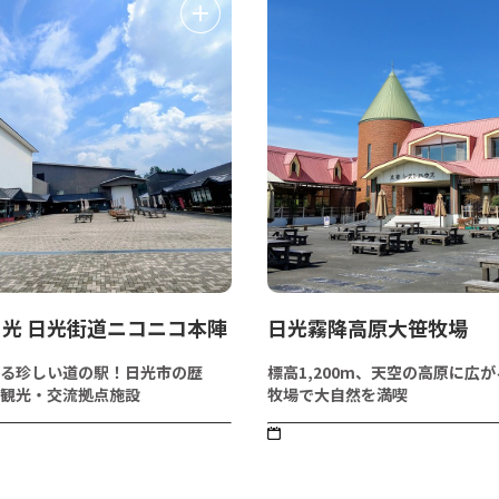
光 日光街道ニコニコ本陣
日光霧降高原大笹牧場
る珍しい道の駅！日光市の歴
標高1,200m、天空の高原に広
観光・交流拠点施設
牧場で大自然を満喫