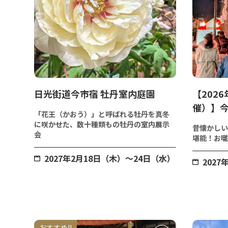
日光街道今市宿 牡丹室内庭園
【2026
催）】
「花王（かおう）」と呼ばれる牡丹を真冬
に咲かせた、数十種類もの牡丹の室内展示
昔懐かしい
会
堪能！お囃
2027年2月18日（木）～24日（水）
202
おすすめ!!