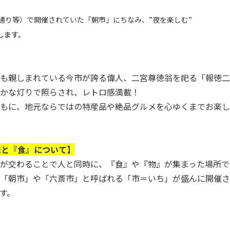
通り等）で開催されていた「朝市」にちなみ、”夜を楽しむ”
します。
も親しまれている今市が誇る偉人、二宮尊徳翁を祀る「報徳二
かな灯りで照らされ、レトロ感満載！
もに、地元ならではの特産品や絶品グルメを心ゆくまでお楽し
来と『食』について】
が交わることで人と同時に、『食』や『物』が集まった場所で
「朝市」や「六斎市」と呼ばれる「市＝いち」が盛んに開催さ
す。