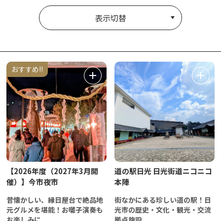
表示切替
おすすめ!!
【2026年度（2027年3月開
道の駅日光 日光街道ニコニコ
催）】今市夜市
本陣
昔懐かしい、縁日屋台で絶品地
街なかにある珍しい道の駅！日
元グルメを堪能！お囃子演奏も
光市の歴史・文化・観光・交流
お楽しみに
拠点施設