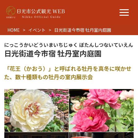
HOME
イベント
日光街道今市宿 牡丹室内庭園
にっこうかいどういまいちじゅく ぼたんしつないていえん
日光街道今市宿 牡丹室内庭園
「花王（かおう）」と呼ばれる牡丹を真冬に咲かせ
た、数十種類もの牡丹の室内展示会