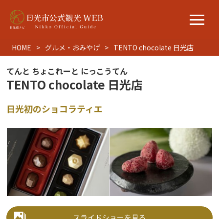
HOME
グルメ・おみやげ
TENTO chocolate 日光店
てんと ちょこれーと にっこうてん
TENTO chocolate 日光店
日光初のショコラティエ
スライドショーを見る