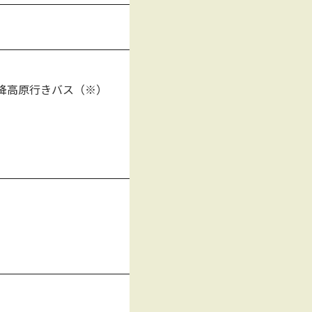
降高原行きバス（※）
）