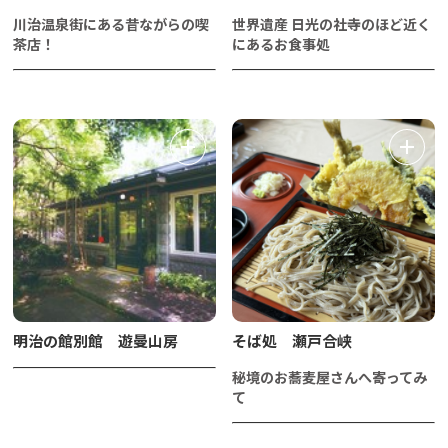
川治温泉街にある昔ながらの喫
世界遺産 日光の社寺のほど近く
茶店！
にあるお食事処
明治の館別館 遊曼山房
そば処 瀬戸合峡
秘境のお蕎麦屋さんへ寄ってみ
て