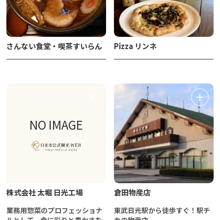
さんない食堂・喫茶すいらん
Pizza リンネ
NO IMAGE
株式会社 太堀 日光工場
倉田物産店
業務用惣菜のプロフェッショナ
東武日光駅から徒歩すぐ！駅チ
ルとして、食に彩りと豊かさを
カの物産店