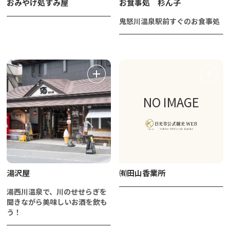
おみやげ処すみ屋
お食事処 杉ん子
鬼怒川温泉駅前すぐのお食事処
NO IMAGE
湯沢屋
㈲田山香業所
湯西川温泉で、川のせせらぎを
聞きながら美味しいお酒を飲も
う！