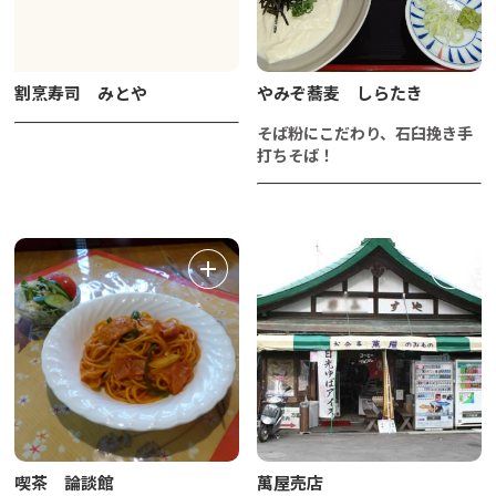
割烹寿司 みとや
やみぞ蕎麦 しらたき
そば粉にこだわり、石臼挽き手
打ちそば！
喫茶 論談館
萬屋売店