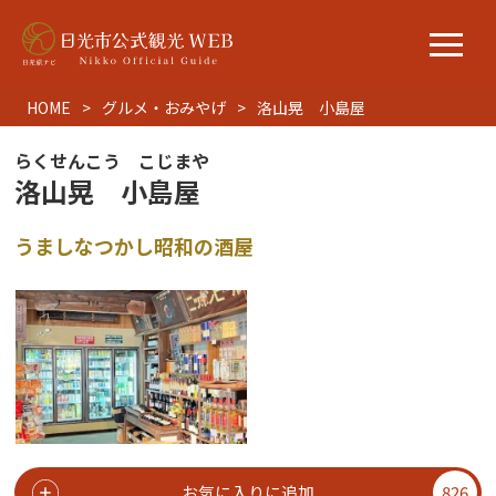
HOME
グルメ・おみやげ
洛山晃 小島屋
らくせんこう こじまや
洛山晃 小島屋
うましなつかし昭和の酒屋
お気に入りに追加
826