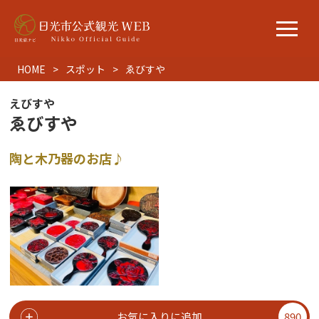
HOME
スポット
ゑびすや
えびすや
ゑびすや
陶と木乃器のお店♪
お気に入りに追加
890