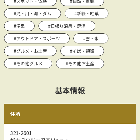
#スポット・体験
#自然・景観
#滝・川・海・ダム
#新緑・紅葉
#温泉
#日帰り温泉・足湯
#アウトドア・スポーツ
#雪・氷
#グルメ・お土産
#そば・麺類
#その他グルメ
#その他お土産
基本情報
住所
321-2601