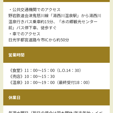
・公共交通機関でのアクセス
野岩鉄道会津鬼怒川線「湯西川温泉駅」から湯西川
温泉行きバス乗車約15分、「水の郷観光センター
前」バス停下車、徒歩すぐ
・車でのアクセス
日光宇都宮道路今市ICから約50分
営業時間
《食堂》11：00～15：00（L.O.14：30）
《売店》10：00～15：30
《温泉》10：00～19：00（最終受付18：00）
休業日
毎週水曜日（祝日の場合は翌木曜休/年末年始・イベ