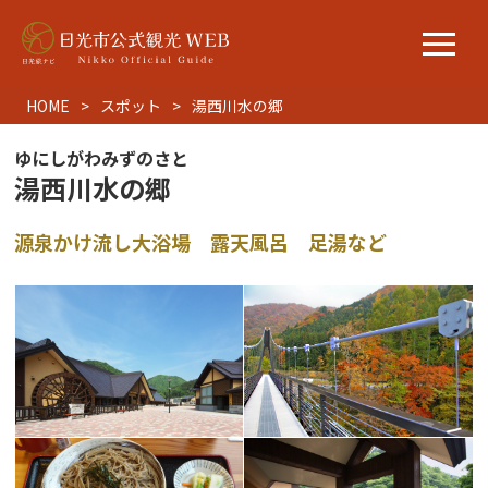
HOME
スポット
湯西川水の郷
ゆにしがわみずのさと
湯西川水の郷
源泉かけ流し大浴場 露天風呂 足湯など