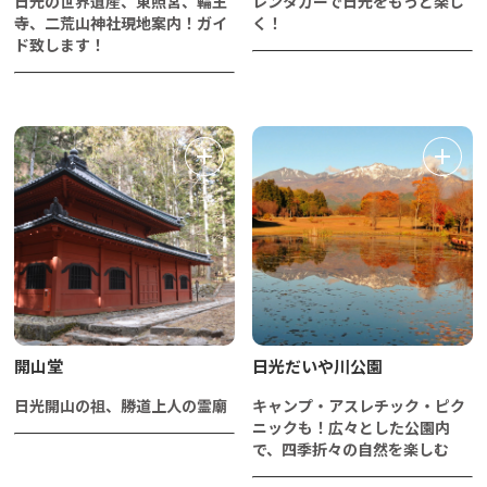
日光の世界遺産、東照宮、輪王
レンタカーで日光をもっと楽し
寺、二荒山神社現地案内！ガイ
く！
ド致します！
開山堂
日光だいや川公園
日光開山の祖、勝道上人の霊廟
キャンプ・アスレチック・ピク
ニックも！広々とした公園内
で、四季折々の自然を楽しむ