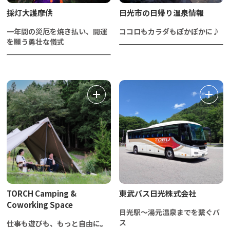
採灯大護摩供
日光市の日帰り温泉情報
一年間の災厄を焼き払い、開運
ココロもカラダもぽかぽかに♪
を願う勇壮な儀式
TORCH Camping &
東武バス日光株式会社
Coworking Space
日光駅～湯元温泉までを繋ぐバ
ス
仕事も遊びも、もっと自由に。