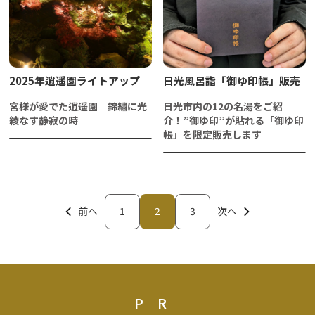
2025年逍遥園ライトアップ
日光風呂詣「御ゆ印帳」販売
宮様が愛でた逍遥園 錦繡に光
日光市内の12の名湯をご紹
綾なす静寂の時
介！”御ゆ印”が貼れる「御ゆ印
帳」を限定販売します
前へ
1
2
3
次へ
PR