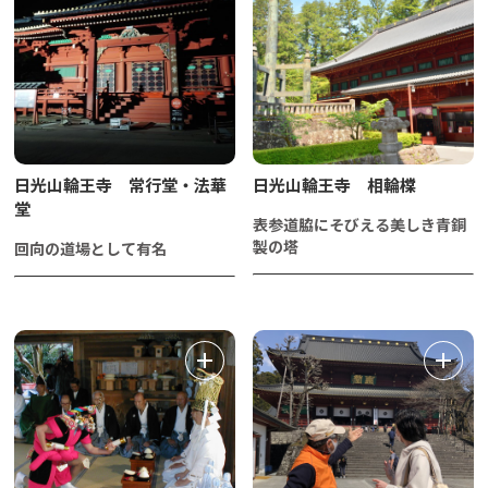
日光山輪王寺 常行堂・法華
日光山輪王寺 相輪橖
堂
表参道脇にそびえる美しき青銅
製の塔
回向の道場として有名