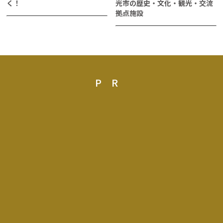
く！
光市の歴史・文化・観光・交流
拠点施設
PR