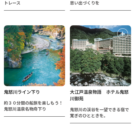
トレース
思い出づくりを
鬼怒川ライン下り
大江戸温泉物語 ホテル鬼怒
川御苑
約３０分間の船旅を楽しもう！
鬼怒川温泉名物舟下り
鬼怒川の渓谷を一望できる宿で
寛ぎのひとときを。