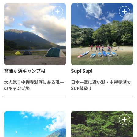
菖蒲ヶ浜キャンプ村
Sup! Sup!
大人気！中禅寺湖畔にある唯一
日本一空に近い湖・中禅寺湖で
のキャンプ場
SUP体験！