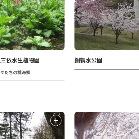
上三依水生植物園
銅親水公園
々たちの桃源郷