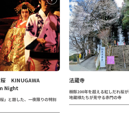
桜 KINUGAWA
法蔵寺
m Night
樹齢200年を超える紅しだれ桜
地蔵様たちが見守る赤門の寺
桜」と題した、一夜限りの特別