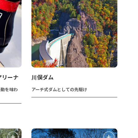
アリーナ
川俣ダム
感動を味わ
アーチ式ダムとしての先駆け