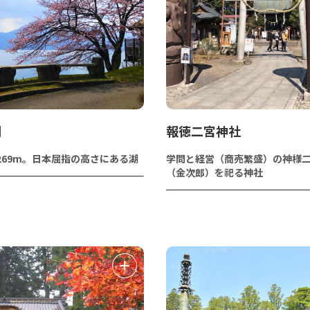
湖
報徳二宮神社
269m。日本屈指の高さにある湖
学問と経営（商売繁盛）の神様
（金次郎）を祀る神社