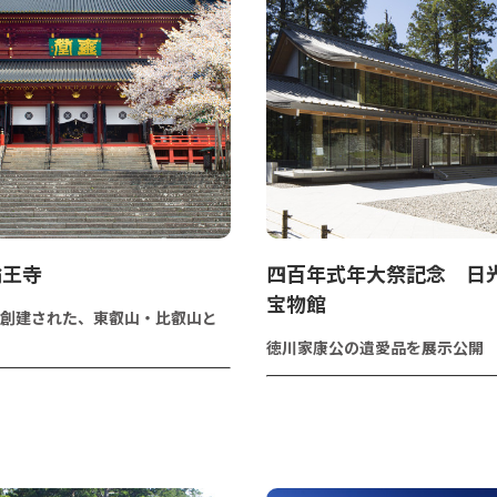
輪王寺
四百年式年大祭記念 日
宝物館
創建された、東叡山・比叡山と
徳川家康公の遺愛品を展示公開