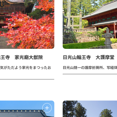
輪王寺 家光廟大猷院
日光山輪王寺 大護摩堂
気がただよう家光をまつったお
日光山随一の護摩祈祷所、写経