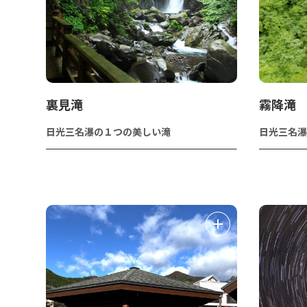
裏見滝
霧降滝
日光三名瀑の１つの美しい滝
日光三名瀑