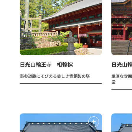
日光山輪王寺 相輪橖
日光山
表参道脇にそびえる美しき青銅製の塔
重厚な雰囲
堂