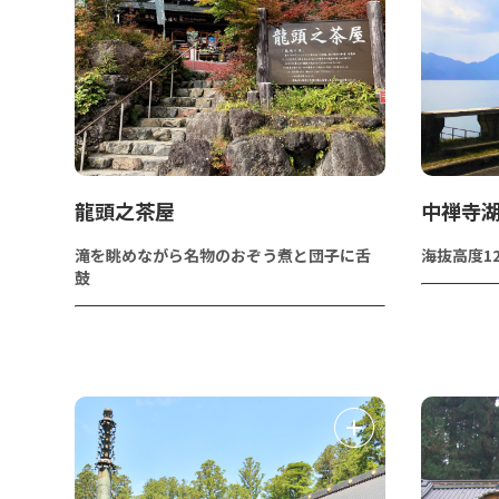
龍頭之茶屋
中禅寺
滝を眺めながら名物のおぞう煮と団子に舌
海抜高度1
鼓