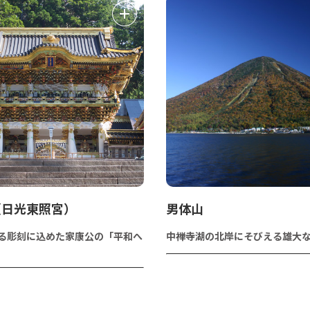
（日光東照宮）
男体山
える彫刻に込めた家康公の「平和へ
中禅寺湖の北岸にそびえる雄大