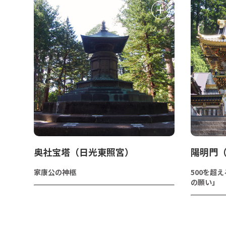
奥社宝塔（日光東照宮）
陽明門
家康公の神柩
500を超
の願い」