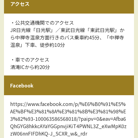
アクセス
・公共交通機関でのアクセス
JR日光線「日光駅」／東武日光線「東武日光駅」か
ら中禅寺温泉方面行きのバス乗車約45分、「中禅寺
温泉」下車、徒歩約10分
・車でのアクセス
清滝ICから約20分
Facebook
https://www.facebook.com/p/%E6%B0%91%E5%
AE%BF%E3%81%8A%E3%81%8B%E3%81%98%E
3%82%93-100063586568018/?paipv=0&eav=Afba6
QhGYG8hkkcAYaYGGpnvjiKiT4PWNL3Z_eXwMpK0z
zW06nnFIFDhKQ-J_SCXR_w&_rdr