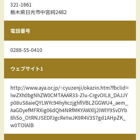
321-1661
栃木県日光市中宮祠2482
電話番号
0288-55-0410
ウェブサイト1
http://www.aya.or.jp/~cyuzenji/okazin.htm?fbclid=
IwZXh0bgNhZW0CMTAAAR33-Zlu-CrgvOIL8_DAJJY
p08uS8aieQYLWYc94hyhczjghflVBLZGGWU4_aem_
AaGDyefMFRXig06dQh4NRfMKYAWXlj2IWlY9SvDYb
8hSo_OtRNJSEDFJgcRetwJK9R4V3S7gd1AHpZK_
w0TOlAlB