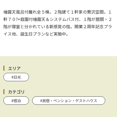
檜露天風呂付離れ全５棟。２階建て１軒家の贅沢空間。１
軒７０?+庭園付檜露天＆システムバス付、１階が居間・２
階が寝室と分かれている新感覚の宿。開業２周年記念プラ
イス他、誕生日プランなど実施中。
エリア
#日光
カテゴリ
#宿泊
#民宿・ペンション・ゲストハウス