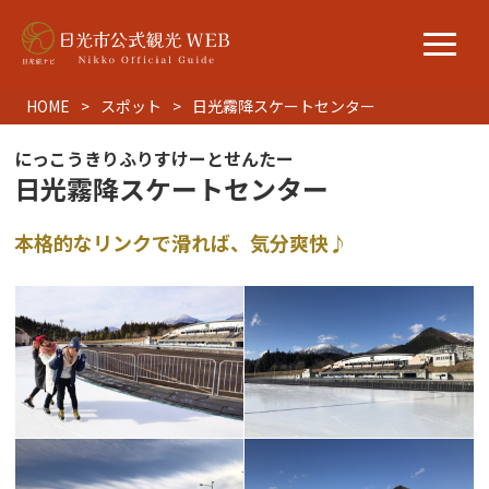
HOME
スポット
日光霧降スケートセンター
にっこうきりふりすけーとせんたー
日光霧降スケートセンター
本格的なリンクで滑れば、気分爽快♪