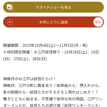
スライドショーを見る
お気に入りに追加
691
開催期間：
2025
年
10
月
4
日
(
土
)
〜
11
月
3
日
(
月・祝
)
※特別限定開催：大江戸妖怪祭り：
10
月
18
日
(
土
)
、
19
日
(
日
)
、
25
日
(
土
)
、
26
日
(
日
)
神無月のお江戸は妖怪だらけ！
神無月、江戸の町に異変あり！絵草紙から、押入れから、
家の隙間から…妖怪たちがぞろぞろと現れはじめた！？
驚きとともに始まる、不思議で愉快な秋の物語。江戸ワン
ダーランドが、妖怪たちの遊び場「妖怪ワンダーランド」