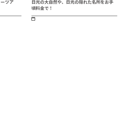
ャーツア
日光の大自然や、日光の隠れた名所をお手
頃料金で！