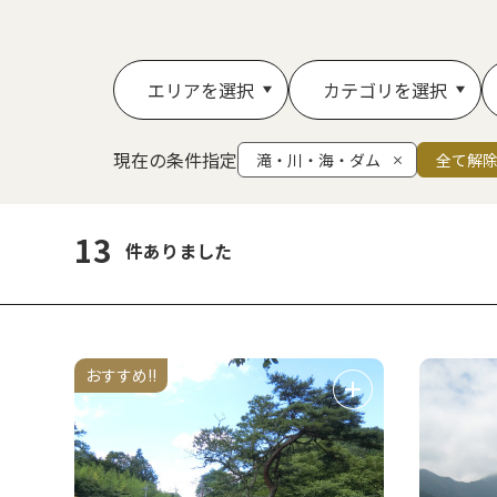
エリアを選択
カテゴリを選択
現在の条件指定
滝・川・海・ダム
全て解
13
件ありました
おすすめ!!