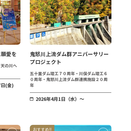
に願愛を
鬼怒川上流ダム群アニバーサリー
プロジェクト
ら天の川へ
五十里ダム竣工７０周年・川俣ダム竣工６
０周年・鬼怒川上流ダム群連携施設２０周
7日(金)
年
2026年4月1日（水）～
おすすめ!!