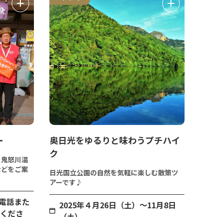
ー
奥日光をゆるりと味わうプチハイ
ク
、鬼怒川温
などをご案
日光国立公園の自然を気軽に楽しむ散策ツ
アーです♪
電話また
2025年４月26日（土）～11月8日
込くださ
（土）