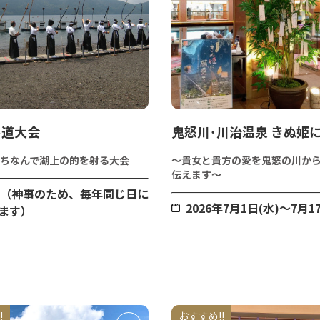
弓道大会
鬼怒川･川治温泉 きぬ姫
ちなんで湖上の的を射る大会
～貴女と貴方の愛を鬼怒の川か
伝えます～
日（神事のため、毎年同じ日に
2026年7月1日(水)～7月1
ます）
!
おすすめ!!