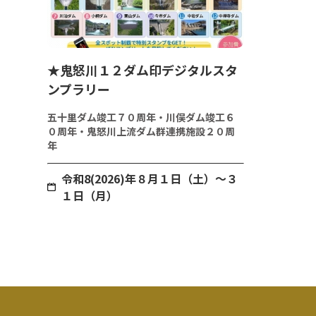
★鬼怒川１２ダム印デジタルスタ
ンプラリー
五十里ダム竣工７０周年・川俣ダム竣工６
０周年・鬼怒川上流ダム群連携施設２０周
年
令和8(2026)年８月１日（土）～３
１日（月）