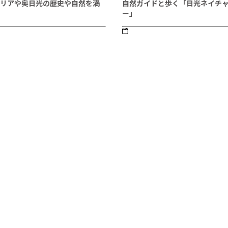
リアや奥日光の歴史や自然を満
自然ガイドと歩く「日光ネイチ
ー」