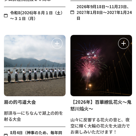
2026年9月18日〜11月23日、
2027年1月8日～2027年1月24
令和8(2026)年８月１日（土）
日
～３１日（月）
扇の的弓道大会
【2026年】百華繚乱花火～鬼
怒川焔火～
那須与一にちなんで湖上の的を
射る大会
山々に反響する花火の音と、夜
空に輝く大輪の花火を大迫力で
お楽しみいただけます！
8月4日（神事のため、毎年同