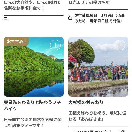
日光の大自然や、日光の隠れた
日光エリアの桜の名所
名所をお手頃料金で！
虚空蔵尊縁日 1月9日（仏事
のため、毎年同日程で開催）
おすすめ!!
奥日光をゆるりと味わうプチ
大杉様の村まわり
ハイク
田植え終わりを祝う、地域に伝
わる「あんばさま」
日光国立公園の自然を気軽に楽
しむ散策ツアーです♪
2025年5月25日（日） ※例