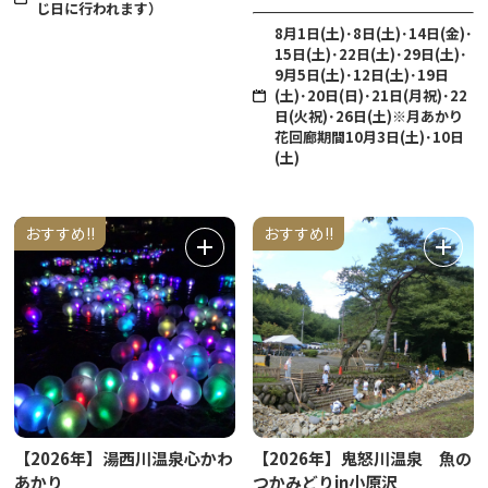
じ日に行われます）
8月1日(土)･8日(土)･14日(金)･
15日(土)･22日(土)･29日(土)･
9月5日(土)･12日(土)･19日
(土)･20日(日)･21日(月祝)･22
日(火祝)･26日(土)※月あかり
花回廊期間10月3日(土)･10日
(土)
おすすめ!!
おすすめ!!
【2026年】湯西川温泉心かわ
【2026年】鬼怒川温泉 魚の
あかり
つかみどりin小原沢