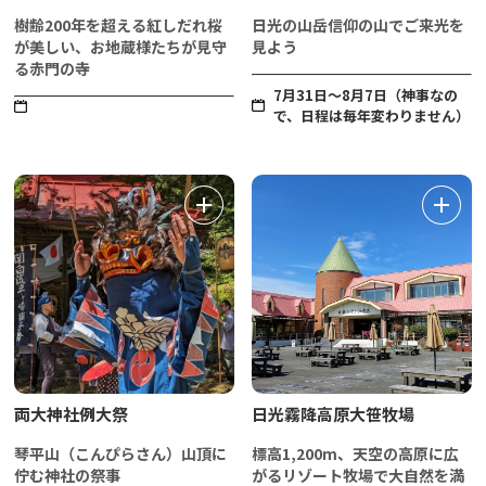
樹齢200年を超える紅しだれ桜
日光の山岳信仰の山でご来光を
が美しい、お地蔵様たちが見守
見よう
る赤門の寺
7月31日～8月7日（神事なの
で、日程は毎年変わりません）
両大神社例大祭
日光霧降高原大笹牧場
琴平山（こんぴらさん）山頂に
標高1,200m、天空の高原に広
佇む神社の祭事
がるリゾート牧場で大自然を満