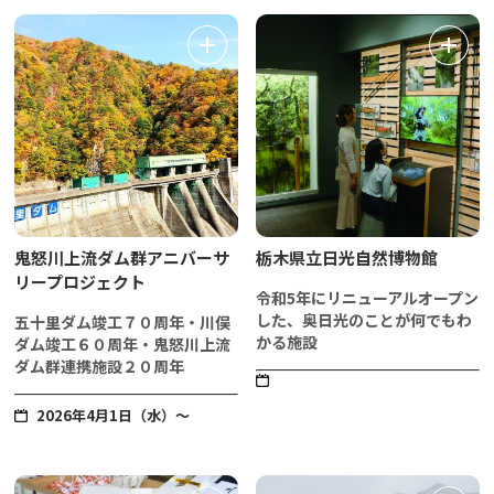
鬼怒川上流ダム群アニバーサ
栃木県立日光自然博物館
リープロジェクト
令和5年にリニューアルオープン
した、奥日光のことが何でもわ
五十里ダム竣工７０周年・川俣
かる施設
ダム竣工６０周年・鬼怒川上流
ダム群連携施設２０周年
2026年4月1日（水）～