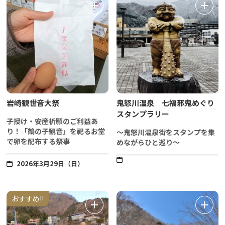
岩崎観世音大祭
鬼怒川温泉 七福邪鬼めぐり
スタンプラリー
子授け・安産祈願のご利益あ
り！「鶴の子観音」を祀るお堂
～鬼怒川温泉街をスタンプを集
で卵を配布する祭事
めながらひと巡り～
2026年3月29日（日）
おすすめ!!