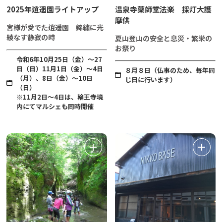
2025年逍遥園ライトアップ
温泉寺薬師堂法楽 採灯大護
摩供
宮様が愛でた逍遥園 錦繡に光
綾なす静寂の時
夏山登山の安全と息災・繁栄の
お祭り
令和6年10月25日（金）～27
日（日）11月1日（金）～4日
８月８日（仏事のため、毎年同
（月）、8日（金）～10日
じ日に行います）
（日）
※11月2日～4日は、輪王寺境
内にてマルシェも同時開催