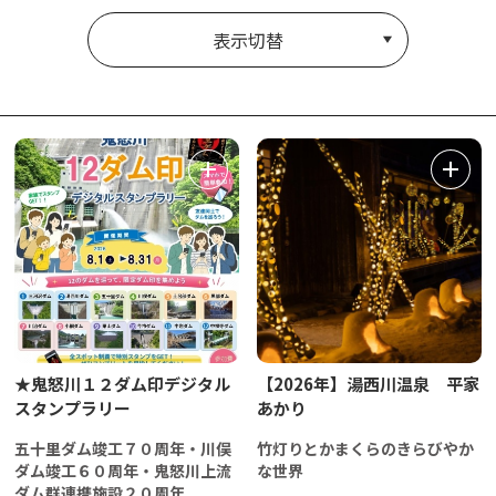
表示切替
★鬼怒川１２ダム印デジタル
【2026年】湯西川温泉 平家
スタンプラリー
あかり
五十里ダム竣工７０周年・川俣
竹灯りとかまくらのきらびやか
ダム竣工６０周年・鬼怒川上流
な世界
ダム群連携施設２０周年