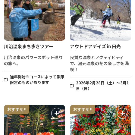
川治温泉まち歩きツアー
アウトドアデイズ in 日光
川治温泉のパワースポット巡り
良質な温泉とアクティビティ
の旅へ。
で、湯元温泉の冬の楽しさを満
喫！
通年開始※コースによって季節
限定のものがあります
2026年2月28日（土）～3月1
日（日）
おすすめ!!
おすすめ!!