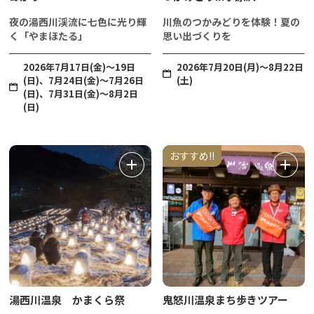
夜の湯西川渓流に七色に光り輝
川魚のつかみどりを体験！夏の
く「やまほたる」
思い出づくりを
2026年7月17日(金)～19日
2026年7月20日(月)～8月22日
(日)、7月24日(金)～7月26日
(土)
(日)、7月31日(金)～8月2日
(日)
おすすめ!!
湯西川温泉 かまくら祭
鬼怒川温泉まち歩きツアー