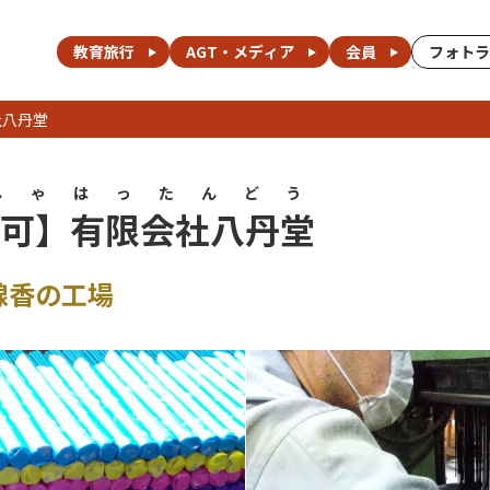
教育旅行
AGT・メディア
会員
フォトラ
社八丹堂
しゃはったんどう
可】有限会社八丹堂
線香の工場