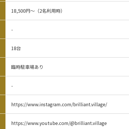
18,500円～（2名利用時）
-
18台
臨時駐車場あり
-
https://www.instagram.com/brilliant.village/
https://www.youtube.com/@brilliant.village