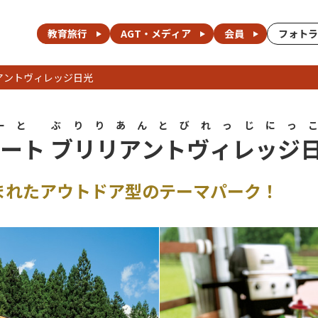
教育旅行
AGT・メディア
会員
フォトラ
アントヴィレッジ日光
ーと ぶりりあんとびれっじにっ
ート ブリリアントヴィレッジ
まれたアウトドア型のテーマパーク！