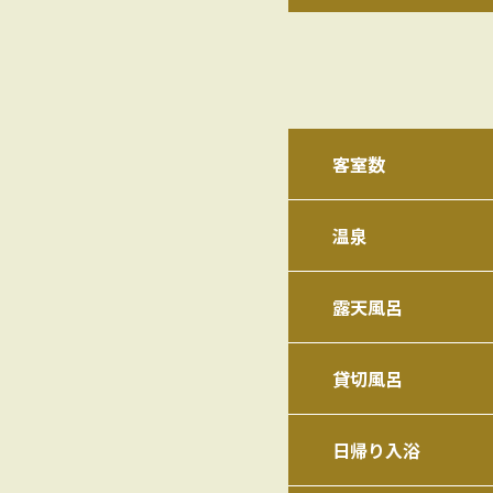
客室数
温泉
露天風呂
貸切風呂
日帰り入浴