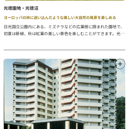
光徳園地・光徳沼
ヨーロッパの林に迷い込んだような美しい大自然の風景を楽しめる
日光国立公園内にある、ミズナラなどの広葉樹に囲まれた園地で、
初夏は新緑、秋は紅葉の美しい景色を楽しむことができます。光徳
温泉のバス停・駐車場から少し北上すると光徳牧場があり、シーズ
ン中にはおいしい牛乳やアイスクリームを味わえます。また、園地
を抜けて南下すると、清流が美しい光徳沼に出ます。綺麗な水にし
か生息できないバイカモ、水面から頭を出すヤチボウズ、初夏に咲
くズミなどの植物を見ることができます。