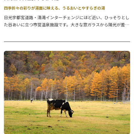
四季折々の彩りが湯面に映える、うるおいとやすらぎの湯
日光宇都宮道路・清滝インターチェンジにほど近い、ひっそりとし
た谷あいに立つ市営温泉施設です。大きな窓ガラスから陽光が差し
込む明るい屋内には、横長の広々とした大浴場と泡風呂があり、石
組みされた露天風呂からは、垣根越しに森林と山並みが見渡せま
す。無色透明のとろりとした湯はアルカリ性単純温泉で、肌がつる
つるになると女性に評判です。
いつもご利用ありがとうございます。
令和８年４月１日より利用料を改定します。
https://www.city.nikko.lg.jp/soshiki/6/1025/5/1090.html