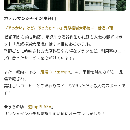
ホテルサンシャイン鬼怒川
『でっかい。けど、あったか～い』鬼怒楯岩大吊橋に一番近い宿
首都圏から約２時間、鬼怒川の渓谷側沿いに建ち人気の観光スポ
ット『鬼怒楯岩大吊橋』はすぐ目にあるホテル。
季節ごとに吟味される会席料理やお得なプランなど、利用客のニー
ズに合ったサービスを心がけています。
また、館内にある『
足湯カフェespo
』は、吊橋を眺めながら、足
湯で癒され、
美味しいコーヒーとこだわりスイーツがいただける人気スポットで
す！
◆まちの駅「
遊ingPLAZA
」
サンシャインホテル鬼怒川向い側にオープンしました！