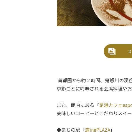
ス
首都圏から約２時間、鬼怒川の渓
季節ごとに吟味される会席料理やお
また、館内にある『
足湯カフェesp
美味しいコーヒーとこだわりスイー
◆まちの駅「
遊ingPLAZA
」