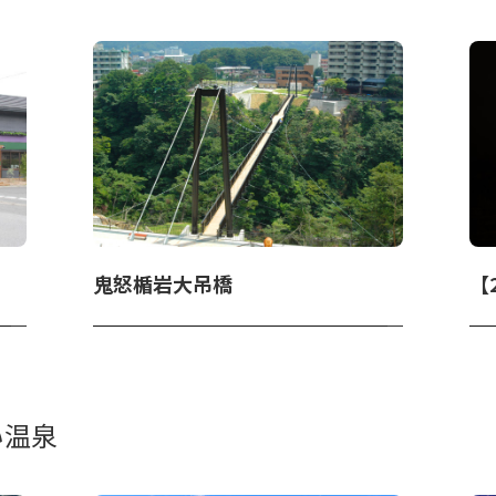
鬼怒楯岩大吊橋
い温泉