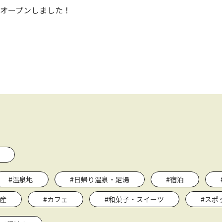
オープンしました！
#温泉地
#日帰り温泉・足湯
#宿泊
産
#カフェ
#和菓子・スイーツ
#スポ