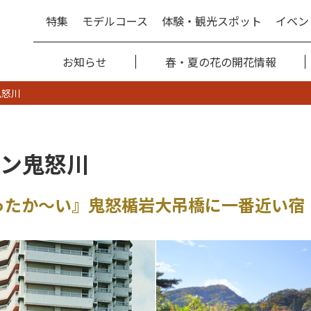
特集
モデルコース
体験・観光スポット
イベン
お知らせ
春・夏の花の開花情報
鬼怒川
ン鬼怒川
ったか～い』鬼怒楯岩大吊橋に一番近い宿