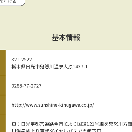
関で行ける
基本情報
321-2522
栃木県日光市鬼怒川温泉大原1437-1
0288-77-2727
http://www.sunshine-kinugawa.co.jp/
車：日光宇都宮道路今市ICより国道121号線を鬼怒川方
川温泉駅より東武ダイヤルバスで当館下車