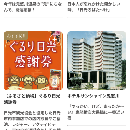
今年は鬼怒川温泉の”鬼”にちな
日本人が忘れかけた懐かしい
んで、開運招福！
味、「日光ろばたづけ」
おすすめ!!
【ふるさと納税】ぐるり日光
ホテルサンシャイン鬼怒川
感謝券
『でっかい。けど、あったか～
い』鬼怒楯岩大吊橋に一番近い
日光市観光協会と協定した日光
宿
市内参加店での店内飲食やご宿
泊、レジャー、アクティビテ
ィ、市内の交通料金としてお使