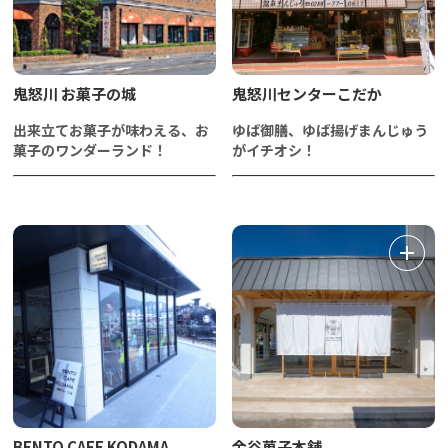
鬼怒川 お菓子の城
鬼怒川センターこだか
出来立てお菓子が味わえる、お
ゆば御膳、ゆば揚げまんじゅう
菓子のワンダーランド！
がイチオシ！
BENTO CAFE KODAMA
金谷菓子本舗