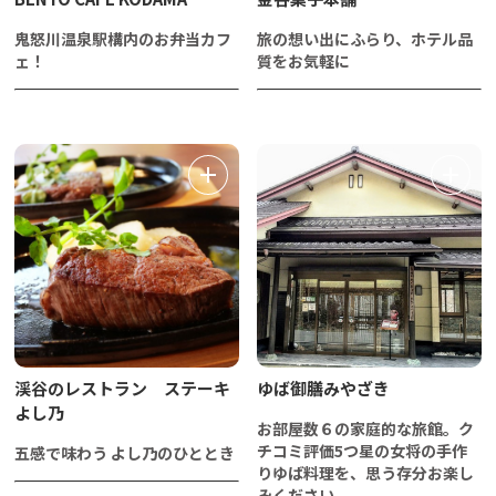
鬼怒川温泉駅構内のお弁当カフ
旅の想い出にふらり、ホテル品
ェ！
質をお気軽に
渓谷のレストラン ステーキ
ゆば御膳みやざき
よし乃
お部屋数６の家庭的な旅館。ク
チコミ評価5つ星の女将の手作
五感で味わう よし乃のひととき
りゆば料理を、思う存分お楽し
みください。