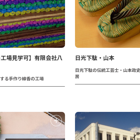
の工場見学可】有限会社八
日光下駄・山本
日光下駄の伝統工芸士・山本政
房
する手作り線香の工場