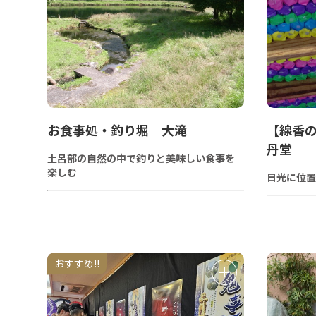
​お食事処・釣り堀 大滝
【線香
丹堂
土呂部の自然の中で釣りと美味しい食事を
楽しむ
日光に位置
おすすめ!!