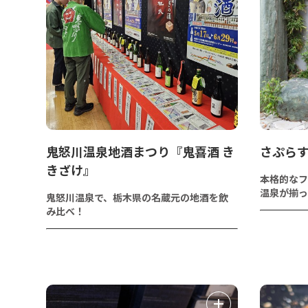
鬼怒川温泉地酒まつり『鬼喜酒 き
さぷら
きざけ』
本格的なフ
温泉が揃っ
鬼怒川温泉で、栃木県の名蔵元の地酒を飲
み比べ！