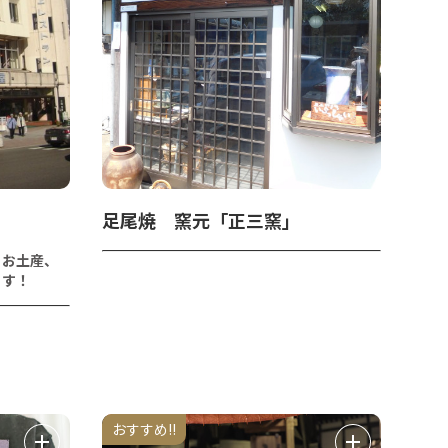
足尾焼 窯元「正三窯」
。お土産、
ます！
おすすめ!!