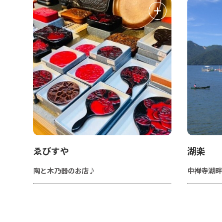
ゑびすや
湖楽
陶と木乃器のお店♪
中禅寺湖畔