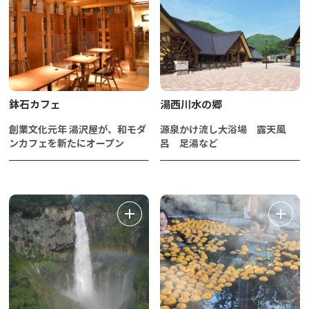
鉢石カフェ
湯西川水の郷
創業文化元年 湯沢屋が、和モダ
源泉かけ流し大浴場 露天風
ンカフェを新たにオープン
呂 足湯など