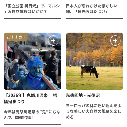
「国立公園 奥日光」で、マルシ
日本人が忘れかけた懐かしい
ェ＆自然体験はいかが？
味、「日光ろばたづけ」
おすすめ!!
【2026年】鬼怒川温泉 招
光徳園地・光徳沼
福鬼まつり
ヨーロッパの林に迷い込んだよ
うな美しい大自然の風景を楽し
今年は鬼怒川温泉の”鬼”にちな
める
んで、開運招福！