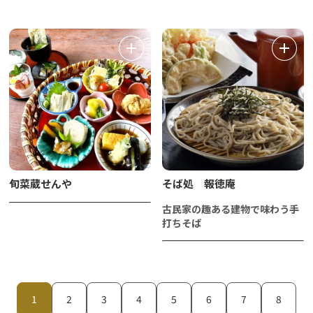
旬菜蔵せんや
そば処 報徳庵
古民家の趣ある建物で味わう手
打ちそば
1
2
3
4
5
6
7
8