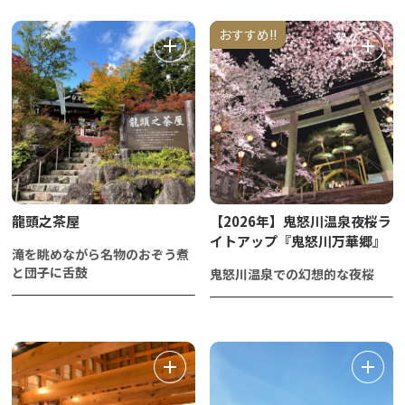
おすすめ!!
龍頭之茶屋
【2026年】鬼怒川温泉夜桜ラ
イトアップ『鬼怒川万華郷』
滝を眺めながら名物のおぞう煮
と団子に舌鼓
鬼怒川温泉での幻想的な夜桜