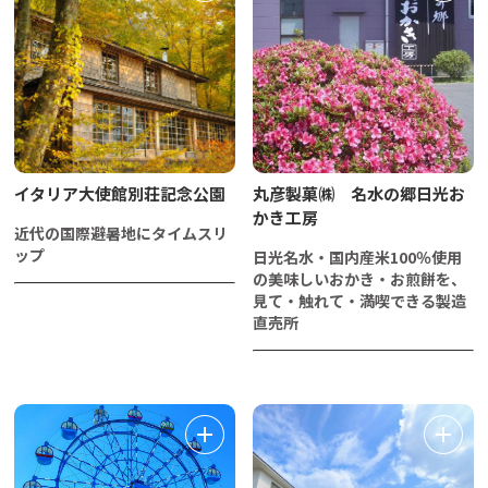
イタリア大使館別荘記念公園
丸彦製菓㈱ 名水の郷日光お
かき工房
近代の国際避暑地にタイムスリ
ップ
日光名水・国内産米100％使用
の美味しいおかき・お煎餅を、
見て・触れて・満喫できる製造
直売所