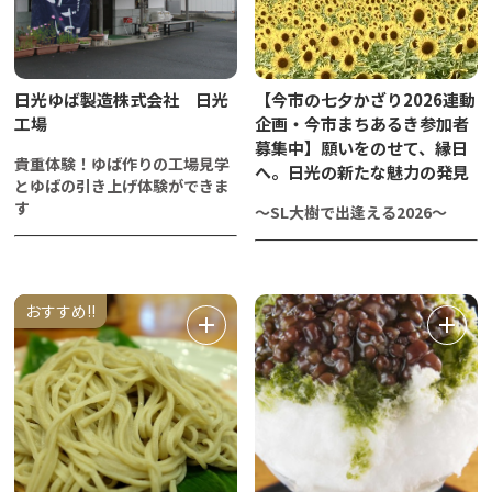
日光ゆば製造株式会社 日光
【今市の七夕かざり2026連動
工場
企画・今市まちあるき参加者
募集中】願いをのせて、縁日
貴重体験！ゆば作りの工場見学
へ。日光の新たな魅力の発見
とゆばの引き上げ体験ができま
す
～SL大樹で出逢える2026～
おすすめ!!