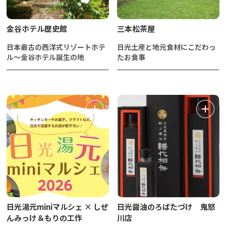
金谷ホテル歴史館
三本松茶屋
日本最古の西洋式リゾートホテ
日光土産と地元食材にこだわっ
ル～金谷ホテル誕生の地
たお食事
日光湯元miniマルシェ × しぜ
日光醤油のろばたづけ 鬼怒
んみっけ＆もりの工作
川店