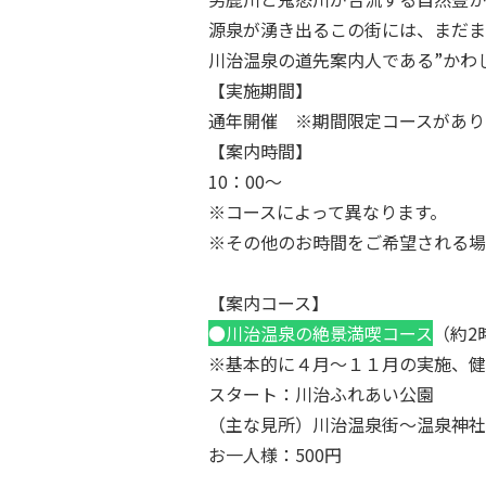
源泉が湧き出るこの街には、まだま
川治温泉の道先案内人である”かわ
【実施期間】
通年開催 ※期間限定コースがあり
【案内時間】
10：00～
※コースによって異なります。
※その他のお時間をご希望される場
【案内コース】
●川治温泉の絶景満喫コース
（約2
※基本的に４月～１１月の実施、健
スタート：川治ふれあい公園
（主な見所）川治温泉街～温泉神社
お一人様：500円