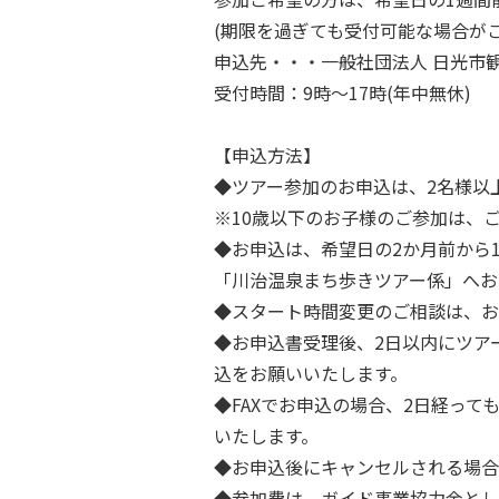
(期限を過ぎても受付可能な場合が
申込先・・・一般社団法人 日光市観光協会 (T
受付時間：9時～17時(年中無休)
【申込方法】
◆ツアー参加のお申込は、2名様以
※10歳以下のお子様のご参加は、
◆お申込は、希望日の2か月前から1週間
「川治温泉まち歩きツアー係」へお
◆スタート時間変更のご相談は、お
◆お申込書受理後、2日以内にツアー
込をお願いいたします。
◆FAXでお申込の場合、2日経っても
いたします。
◆お申込後にキャンセルされる場合は
◆参加費は、ガイド事業協力金とし