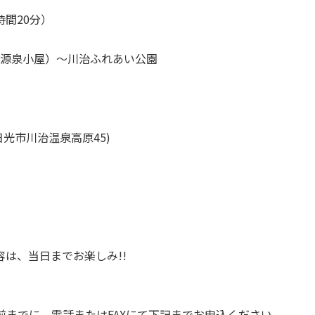
時間20分）
源泉小屋）～川治ふれあい公園
光市川治温泉高原45)
容は、当日までお楽しみ!!
前までに、電話またはFAXにて下記までお申込ください。