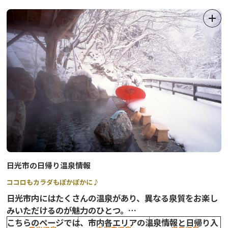
※1 回答用紙内「参加方法」を参照
【開催期間および引換期間】
令和8年8月1日（土）～令和8年8月31日（月）
【参加費用】
無料 ※入館料別途
【台紙配布】
mekke日光郷土センター、足尾案内所、日光市営バス（足尾線）
車内、
東武日光駅、JR日光駅構内観光案内所、
足尾環境学習センター
、
わたらせ渓谷鐡道
駅構内 など
日光市の日帰り温泉情報
ココロもカラダもぽかぽかに♪
☆★足尾町納涼祭 開催情報★☆
令和8年8月13日に、足尾町納涼祭が開催されます。
日光市内にはたくさんの温泉があり、異なる泉質をお楽し
詳細は以下のリンクをご参照ください。
みいただけるのが魅力のひとつ。
足尾町納涼祭 詳細情報ページ
こちらのページでは、市内各エリアの温泉情報と日帰り入