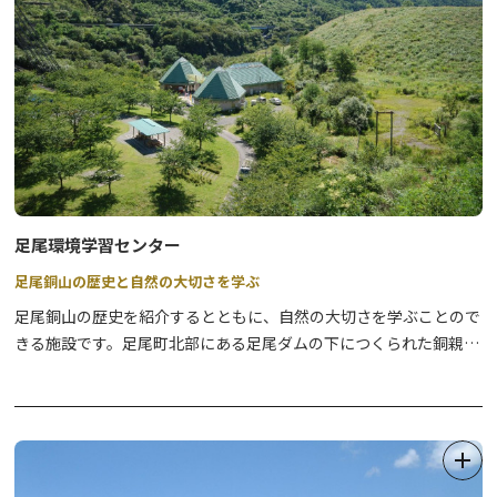
お申込先：日光市観光協会
0288-22-1525
実施日の２日前までにご連絡ください。
①座学（13：30～15：00）
テーマ：日光の山河に宇宙（そら）が降り立つ
場 所：mekke日光郷土センター2階
講 師：
足尾環境学習センター
足尾銅山の歴史と自然の大切さを学ぶ
②日光学ツアー（16：00～16：30）
※座学終了後、徒歩で移動します
足尾銅山の歴史を紹介するとともに、自然の大切さを学ぶことので
場 所：日光山輪王寺常行堂
きる施設です。足尾町北部にある足尾ダムの下につくられた銅親水
内 容：僧侶の案内で、神と仏が同時に祀られる常行堂の拝観、孔
公園の中にあり、地域のシンボルとして架設された県内初の人道用
雀の上に座る阿弥陀如来と、その後ろでひっそり祀られた摩多羅神
斜張橋「銅（あかがね）橋」も近くに見えます。映像やパネルギャ
を参拝します。
ラリーで、足尾銅山と銅山が近隣の土地に及ぼした環境問題を地元
※摩多羅神に願の護摩木に氏名及び御願い事を祈願し、後日護摩堂
の人たちがわかりやすく説明しています。
でお焚き上げをします。