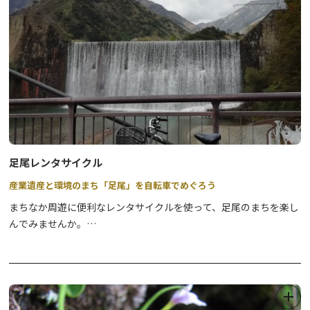
足尾レンタサイクル
産業遺産と環境のまち「足尾」を自転車でめぐろう
まちなか周遊に便利なレンタサイクルを使って、足尾のまちを楽し
んでみませんか。
【貸出場所】
■日光市足尾庁舎 ※平日・祝日受付
休業日：12月29日から1月3日まで
TEL 0288-93-3116