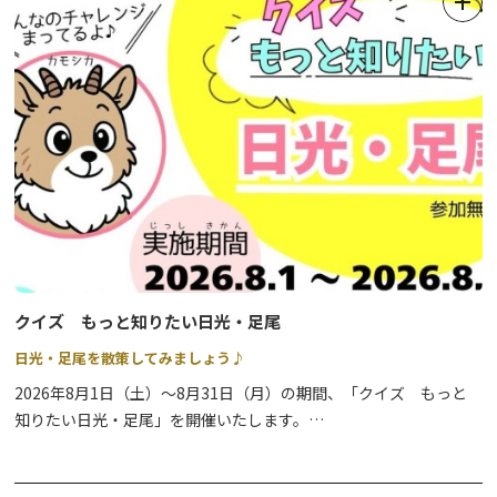
日本百名山のひとつ「皇海山」への登山途中にあります『庚申山
荘』は、令和8年4月16日より避難小屋として利用再開しました。
庚申山荘内の水、及びバイオトイレも使用可能ですが使用できない
こともあるので、携帯用トイレをお持ちください。
避難小屋の利用料金は、無料です。予約の必要はなく、通年利用で
きます。
寝袋必携です。
詳しくは
日光市ＨＰ
をご確認ください。
クイズ もっと知りたい日光・足尾
日光・足尾を散策してみましょう♪
2026年8月1日（土）～8月31日（月）の期間、「クイズ もっと
知りたい日光・足尾」を開催いたします。
条件（※1）を達成した方には、ノベルティをプレゼントいたしま
す。ぜひ足尾を散策しながらチャレンジしてください♪