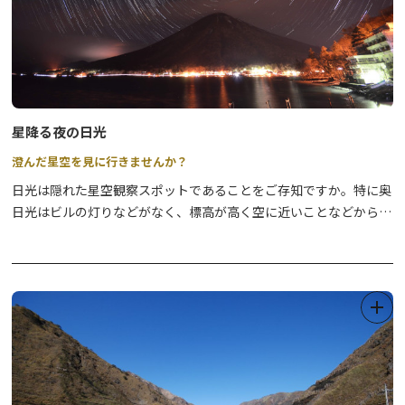
星降る夜の日光
澄んだ星空を見に行きませんか？
日光は隠れた星空観察スポットであることをご存知ですか。特に奥
日光はビルの灯りなどがなく、標高が高く空に近いことなどから、
お星さまを綺麗に観ることができる場所です。
そこで冬の日光・足尾エリアで、日光と星との結びつきを楽しみな
がら周遊する「星降る夜の日光」を開催。日光と星の知られざるヒ
ストリーを知る座学など、日光・足尾エリアで冬ならではの楽しみ
を満喫してみては。
★星カードの配付★☆彡
日光と足尾を楽しみながら周遊して頂きましたお客様に、星カード