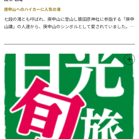
庚申山へのハイカーに人気の滝
七段の滝とも呼ばれ、庚申山に登山し猿田彦神社に参詣する「庚申
山講」の人達から、庚申山のシンボルとして愛されていました。
近年は、関東ふれあいの道（ヤシオ咲く庚申のみち）として多くの
ハイカーに利用され、楽しいコース上にある滝となっています。