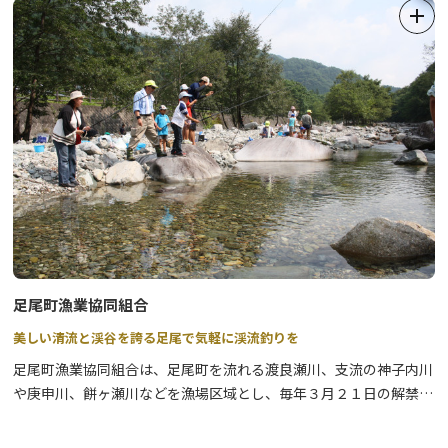
30日現在、すでに一部見ごろとなっています。
【お知らせ】
日本百名山のひとつ「皇海山」への登山途中にあります『庚申山
荘』は、令和8年4月16日より避難小屋として利用再開しました。
庚申山荘内の水、及びバイオトイレも使用可能です。利用料金は、
無料です。予約の必要はなく、通年利用できます。
※かなり込み合っていて寝袋は必携です。トイレも使用できない可
能性があります。
詳しくは
日光市ＨＰ
をご確認ください。
足尾町漁業協同組合
美しい清流と渓谷を誇る足尾で気軽に渓流釣りを
足尾町漁業協同組合は、足尾町を流れる渡良瀬川、支流の神子内川
や庚申川、餅ヶ瀬川などを漁場区域とし、毎年３月２１日の解禁日
から９月までヤマメやニジマスの放流を実施しています。
Ｃ＆Ｒ区域もございますので、詳細についてはお気軽にお問合せ下