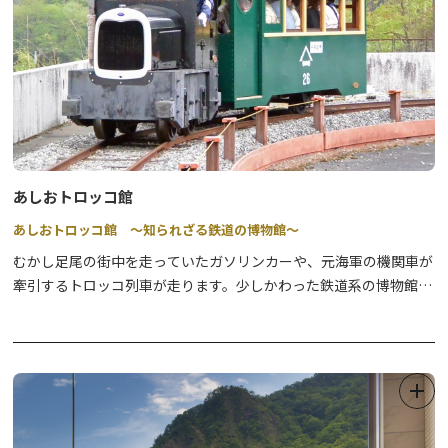
あしおトロッコ館
あしおトロッコ館 ～知られざる鉄道の博物館～
むかし足尾の街中を走っていたガソリンカーや、元海軍の機関車が
牽引するトロッコ列車が走ります。少しかわった鉄道系の博物館で
す。
足尾駅構内には当館管理の保存鉄道車両があり、毎年春と秋に一般
公開を行い、一部は走行します。それ以外の日は敷地外から外観の
み無料でご覧いただけます。