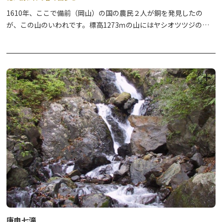
1610年、ここで備前（岡山）の国の農民２人が銅を発見したの
●販売場所：日光市観光協会の各案内所
が、この山のいわれです。標高1273ｍの山にはヤシオツツジの群
①日光支部（mekke 日光郷土センター内）
生が美しく、ハイカーにも人気があります。
②日光支部足尾案内所（日光市足尾市民センター内）
③鬼怒川・川治支部（鬼怒川・川治温泉観光情報センター）
備前楯山登山口（舟石峠駐車場）の利用制限について
④湯西川・川俣・奥鬼怒支部（道の駅湯西川 湯の郷 湯西川観光セ
庚申山荘改修工事に伴い下記の期間、利用が制限されます。
ンター内）
10月24日(金)～25日(土)全面駐車禁止
⑤本部・今市支部（道の駅日光 観光情報館）
10月26日(日)～10月29日(水)一部駐車禁止
●販売価格：1冊500円（税込）
限定販売となりますので、どうぞお買い求めください。
庚申七滝