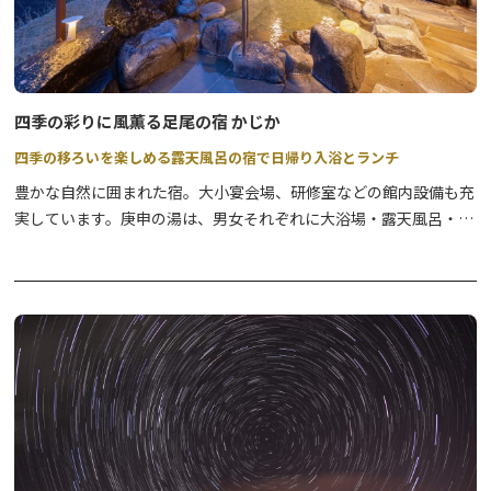
四季の彩りに風薫る足尾の宿 かじか
四季の移ろいを楽しめる露天風呂の宿で日帰り入浴とランチ
豊かな自然に囲まれた宿。大小宴会場、研修室などの館内設備も充
実しています。庚申の湯は、男女それぞれに大浴場・露天風呂・サ
ウナを完備しており、中でも山をのぞむ露天風呂は開放感抜群。泉
質は神経痛・筋肉痛・関節炎・慢性消化器病・冷え性などに効能が
あるというアルカリ性単純温泉で、入ると肌がつるつるになること
から「美肌の湯」とも呼ばれています。宿泊者はもちろん、日帰り
入浴でもゆったりと楽しめます。
いつもご利用ありがとうございます。
令和８年４月１日から利用料を改定します。
https://ashio-kajika.jp/