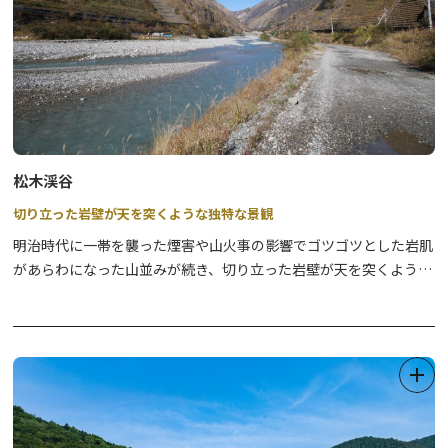
を配布します。
【配布期間】2025年12月1日（月）～2026年3月31日（火）
「星カード」裏面に掲載のQRコードを読むと、RADIO BERRYのパ
ーソナリティー・岡田眞善さん、須賀由美子さんのナレーション
で、それぞれのスポットにまつわる星のストーリーを聞くことが出
来ます。
☆彡ここがポイント
松木渓谷
星カードを集める前に「日光と星の結びつき/あらすじ」を宿泊先
切り立った岩壁が天を突くような独特な景観
のお部屋で、、、お車の中で、、、安全なところで静かにお聴きく
ださい。
明治時代に一帯を襲った煙害や山火事の影響でゴツゴツとした岩肌
（あらすじはチラシ表面QRコードからお聴き頂けます）
があらわになった山並みが続き、切り立った岩壁が天を突くように
【星カード種類及び配布場所】
雄々しくそびえ立つ松木渓谷です。
・戦場ヶ原（日光湯元ビジターセンター）
また冬期には岩肌に白雪をまとった姿や、滝が凍りついた大きな氷
・中禅寺湖（日光自然博物館）
壁を見ることができ、その壮大な景観は見る者を圧倒します。
・日光の社寺表参道（日光山輪王寺三仏堂下札所）
アクセスは徒歩のみですのでご注意下さい。
・霧降高原（日光霧降高原キスゲ平園地）
・足尾古河橋（日光市観光協会足尾案内所）