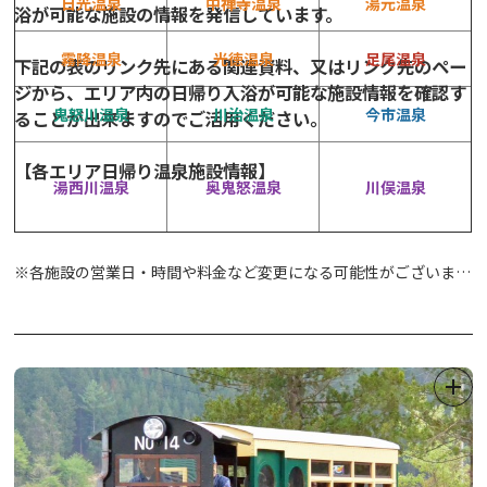
日光温泉
中禅寺温泉
湯元温泉
浴が可能な施設の情報を発信しています。
霧降温泉
光徳温泉
足尾温泉
下記の表のリンク先にある
関連資料
、又はリンク先のペー
ジから、エリア内の日帰り入浴が可能な施設情報を確認す
鬼怒川温泉
川治温泉
今市温泉
ることが出来ますのでご活用ください。
【各エリア日帰り温泉施設情報】
湯西川温泉
奥鬼怒温泉
川俣温泉
※各施設の営業日・時間や料金など変更になる可能性がございます
ので、お越しの際は事前に施設へお問い合わせください。
※画像はイメージです。