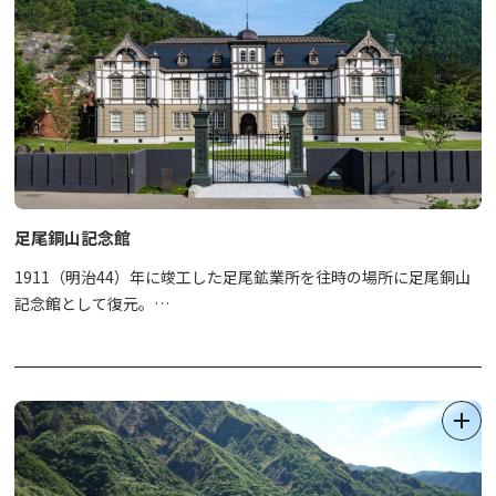
※それぞれの施設の営業時間内に配布しています。
※配布施設休館の場合に限りmekke日光郷土センター（日光市観
光協会日光支部）で配布します。
※カードは無くなり次第終了します。
☆彡 5ヵ所の星カードをコンプリートで、オリジナルカードホルダ
ープレゼント！
※今年度（2025年度）発行のカードが対象です。
【引換場所】日光市観光協会日光支部 9:00～17:00 無休
足尾銅山記念館
（mekke日光郷土センター内観光案内所）
【引換方法】集めた5種類全てのカードを観光案内所スタッフにご
1911（明治44）年に竣工した足尾鉱業所を往時の場所に足尾銅山
提示ください。
記念館として復元。
※引換は、お一人様１枚まで。
館内では、創業者の思いに始まり、銅山の開発、、先進技術の導
※無くなり次第終了
入、町の発展、公害の発生とその克服、古河グループの形成、緑化
活動などを時代の変遷とともに展示しています。
★日光学講座☆彡
「星と日光の結びつき」
日 時：2026年3月7日（土）・3月21日（土）13:30～16:30
定 員：20名 参加料：2,000円