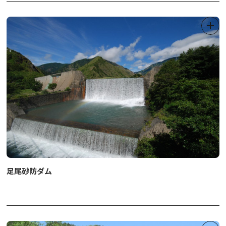
さい。
◆足尾町漁業協同組合
TEL 0288-93-0777（火・水・金10：00～15：00）
足尾町漁協 釣り場案内・遊漁規則 | つりチケ | 超簡単に遊漁券が買
える！ (tsuritickets.com)
※川釣りには「遊漁券」が必要です。お買い求めは取扱所または便
利な「つりチケ」でもどうぞ！
足尾町漁協 概要 | つりチケ | 超簡単に遊漁券が買える！
(tsuritickets.com)
足尾砂防ダム