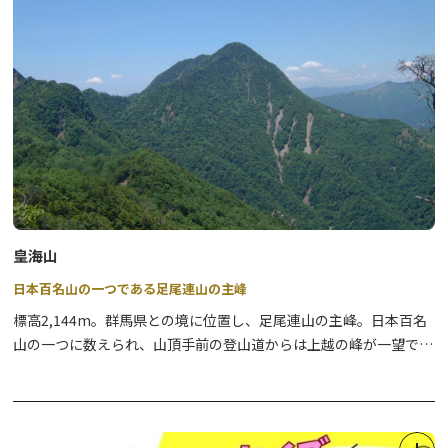
★星座アプリ☆彡
戦場ヶ原、中禅寺湖、表参道の３ポイントで見上げる星座が分かる
天球アプリです。東照宮石鳥居や男体山などの対象物から星座を学
ぶことができます。
DLはこちら⇒
https://star-nikko.org/index.html#StarAppDL
皇海山
日本百名山の一つである足尾連山の主峰
標高2,144m。群馬県との境に位置し、足尾連山の主峰。日本百名
山の一つに数えられ、山頂手前の登山道からは上越の峰が一望でき
ます。※登山の際は十分な装備等を整えたうえでお越しください。
【お知らせ】