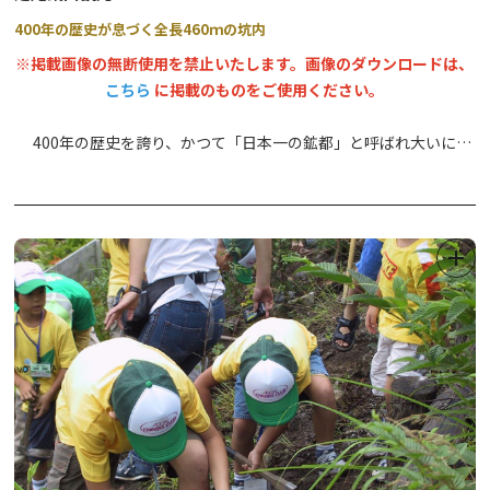
400年の歴史が息づく全長460ｍの坑内
※掲載画像の無断使用を禁止いたします。画像のダウンロードは、
こちら
に掲載のものをご使用ください。
400年の歴史を誇り、かつて「日本一の鉱都」と呼ばれ大いに栄
えた足尾銅山の坑内観光施設です。閉山後に坑内の一部が開放さ
れ、トロッコ電車に乗って全長約460メートルの薄暗い坑道に入っ
ていくと、当時の辛く厳しい鉱石採掘の様子が年代ごとにリアルな
人形で再現されています。鉱石から銅になるまでの過程などが展示
されている銅資料館と、足字銭の鋳造過程が展示されている鋳銭座
も併設されており、日本の近代化を支えた足尾銅山の歴史や役割を
学ぶことができます。
【足尾銅山の坑内mapはこちら】