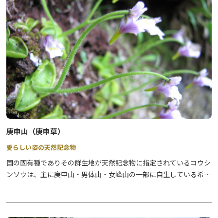
■足尾公民館（日光市足尾庁舎内） ※土・日受付
休業日：12月29日から1月3日まで
TEL 0288-93-3322
【貸出時間】
9：00～16：00
【料金】
≪電動サイクル≫
1回830円（4時間以内）
4時間を超え1時間増すごとに100円
庚申山（庚申草）
愛らしい姿の天然記念物
【アクセス】
足尾庁舎（行政センター）：わたらせ渓谷鐵道「通洞駅」から徒歩
国の固有種でありその群生地が天然記念物に指定されているコウシ
約5分
ンソウは、主に庚申山・男体山・女峰山の一部に自生している希少
な食虫植物です。銀山平駐車場から庚申山山頂まで、往復約７時間
です。
通年ですと6月上旬から咲き始めるコウシンソウですが令和8年5月