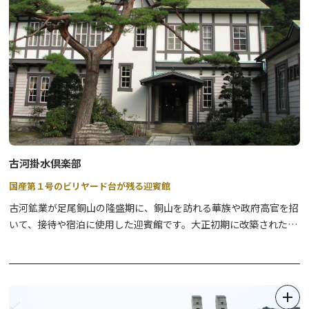
古河掛水倶楽部
国産第１号のビリヤード台が残る迎賓館
古河鉱業が足尾銅山の隆盛期に、銅山を訪れる華族や政府高官を招
いて、接待や宿泊に使用した迎賓館です。大正初期に改築された建
物は、外観は洋風、内部は和洋それぞれの様式を用いた木造建築で
す。館内には大正13年製のピアノや、国産第１号のビリヤード台が
展示されており、当時の華やかな様子をうかがうことができます。
一般公開は土日祝日のみです。
【休館】