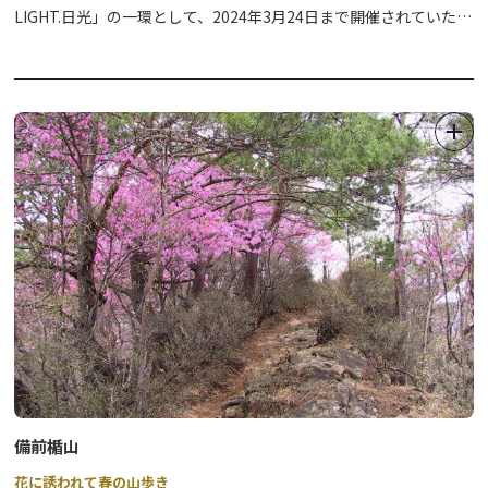
LIGHT.日光」の一環として、2024年3月24日まで開催されていた
①日光支部（mekke 日光郷土センター内）
『日光風呂詣イベント』。
②日光支部足尾案内所（日光市足尾市民センター内）
大好評で終了した当イベント用に作製された「御ゆ印帳」を、この
③鬼怒川・川治支部（鬼怒川・川治温泉観光情報センター）
度限定販売することになりました。
④湯西川・川俣・奥鬼怒支部（道の駅湯西川 湯の郷 湯西川観光セ
ンター内）
日光市内の各エリアにおける、取扱宿泊施設または日帰り入浴施設
⑤本部・今市支部（道の駅日光 観光情報館）
（計33施設）で配布されている”御ゆ印”をそれぞれ貼ることがで
きる仕様になっており、日光市が誇る温泉を巡りながらお楽しみい
●販売価格：1冊500円（税込）
ただけるものとなっています。
限定販売となりますので、どうぞお買い求めください。
日光旅の記念にも。ご自分へのお土産としてもおすすめです。
ぜひ各温泉をご堪能下さい。
※『御ゆ印』の印紙は、「御ゆ印帳」をお持ちの方にのみ配布して
います。
備前楯山
【「御ゆ印帳」販売について】
花に誘われて春の山歩き
●販売期間：2024年4月15日（月）～7月15日（月祝）