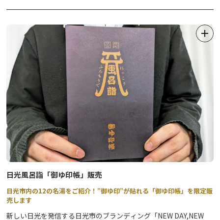
大好評で終了した当イベント用に作製された「御ゆ印帳」を、この
度限定販売することになりました。
日光市内の各エリアにおける、取扱宿泊施設または日帰り入浴施設
（計33施設）で配布されている”御ゆ印”をそれぞれ貼ることがで
きる仕様になっており、日光市が誇る温泉を巡りながらお楽しみい
ただけるものとなっています。
日光旅の記念にも。ご自分へのお土産としてもおすすめです。
ぜひ各温泉をご堪能下さい。
※『御ゆ印』の印紙は、「御ゆ印帳」をお持ちの方にのみ配布して
います。
日光風呂詣「御ゆ印帳」販売
【「御ゆ印帳」販売について】
日光市内の12の名湯をご紹介！”御ゆ印”が貼れる「御ゆ印帳」を限定販
●販売期間：2024年4月15日（月）～7月15日（月祝）
売します
新しい日光を発信する日光市のブランディング「NEW DAY,NEW
●販売場所：日光市観光協会の各案内所