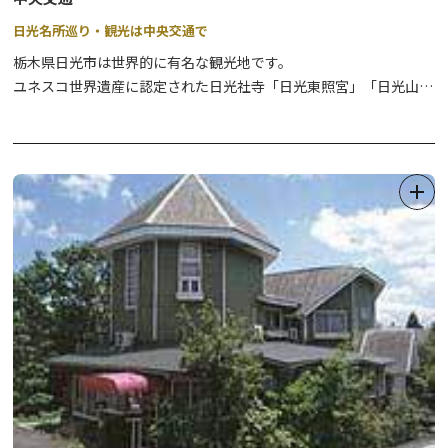
日光名所巡り・観光は中央交通で
栃木県日光市は世界的に有名な観光地です。
ユネスコ世界遺産に認定された日光社寺「日光東照宮」「日光山輪
王寺」「日光二荒山神社」をはじめ、日光三名瀑「華厳の滝」「霧
降ノ滝」「裏見ノ滝」など、名所は多方面にわたります。
今度の旅はタクシーで日光プライベート観光はいかがでしょう？
「中央交通」では良心的な料金体制で運行しております。
お客様のニーズにあったコースで日光市観光を満喫してください。
また、福祉、通院、飲み会の送迎など、親切・丁寧・安全な「中央
交通」のタクシーをご利用ください。
ベテラン乗務員が安全と満足をお約束し、皆様をお待ちしておりま
す！