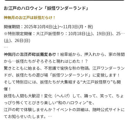
＜奥日光湯元温泉旅館協同組合加盟宿にお泊りのお客様は、キャッ
お江戸のハロウィン「妖怪ワンダーランド」
シュバック特典付き！＞
神無月のお江戸は妖怪だらけ！
アウトドアデイズ参加チケット（1チケット2,000円分）を全額キ
ャッシュバック（お一人様につき1枚まで）
開催期間：
2025
年
10
月
4
日
(
土
)
〜
11
月
3
日
(
月・祝
)
※特別限定開催：大江戸妖怪祭り：
10
月
18
日
(
土
)
、
19
日
(
日
)
、
25
日
※9：00からチケット販売開始、無くなり次第終了
(
土
)
、
26
日
(
日
)
※チケットは現地現金販売のみ（予約販売なし）
※体験プログラムにより開始時間が異なります
神無月のお江戸は妖怪だらけ！
神無月、江戸の町に異変あり！絵草紙から、押入れから、家の隙間
※チケット販売場所：日光湯元ビジターセンター
から…妖怪たちがぞろぞろと現れはじめた！？
※主催：奥日光湯元のおもてなし会
驚きとともに始まる、不思議で愉快な秋の物語。江戸ワンダーラン
企画運営：日光自然ガイド協議会
ドが、妖怪たちの遊び場「妖怪ワンダーランド」に変貌します！
後援協力：日光市、日光市観光協会
そして特別日には、妖怪たちが大集結する“大江戸妖怪祭り”も開
催！
＜体験プログラム一覧＞
妖怪も人間も大歓迎！変化（へんげ）して、踊って、笑って、ちょ
・スノーシュー体験
っぴり怖くてとびきり楽しい“和のハロウィン”を、
・アニマルトラッキング＆野鳥観察
江戸の町で体験しませんか？イベントの詳細は、随時公式サイトに
・スキーシュー（スノーハイク）
てお知らせいたします。
・エアボード体験