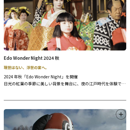
Edo Wonder Night 2024 秋
現世はない、浮世の宴へ。
2024 年秋「Edo Wonder Night」を開催
日光の紅葉の季節に美しい背景を舞台に、夜の江戸時代を体験でき
るもので、今秋は4 回にわたり開催いたします。
妖艶にライトアップされた夜の江戸を舞台に、忍者や町人のアトラ
クション、豪華で華やかな花魁道中、江戸の町上空に大輪の花模様
をひろげる打ち上げ花火やライブ演奏をお楽しみいただけます。さ
らに、江戸の料理やアルコールドリンクもご用意しています。昼と
は異なる雰囲気を見せる江戸情緒あふれる町並みを眺めながら、ま