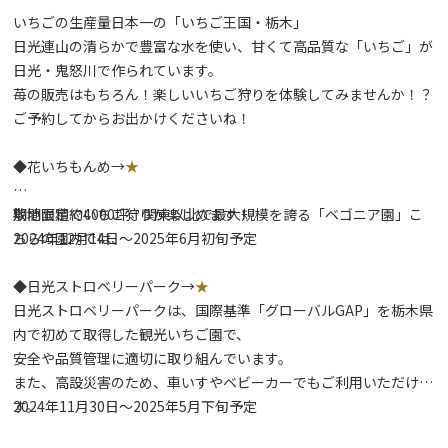
いちごの生産量日本一の「いちご王国・栃木」
日光連山の清らかで豊富な水を使い、甘くて高品質な「いちご」が
日光・鬼怒川で作られています。
苺の販売はもちろん！楽しいいちご狩りを体験してみませんか！？
ご予約してからお出かけくださいね！
◆花いちもんめ→
★
敷地面積約4000坪、関東以北で最大規模を誇る「ベゴニア園」こ
期間限定でいちご狩りが楽しめます！
ちらの園内では、
2024年12月14日～2025年6月初旬予定
◆日光ストロベリーパーク→
★
日光ストロベリーパークは、国際基準「グローバルGAP」を栃木県
内で初めて取得した観光いちご園で、
安全や品質管理に適切に取り組んでいます。
また、高設災害のため、車いすやベビーカーでもご利用いただけま
す。
2024年11月30日～2025年5月下旬予定