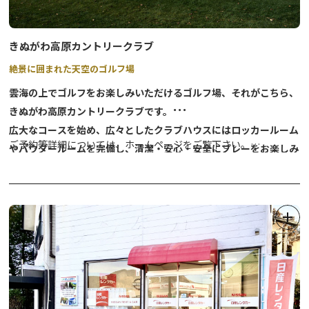
●金精の森
山々に囲まれた最高の展望を楽しめるコースで、適度なアップダウ
きぬがわ高原カントリークラブ
ンがあるので初心者から経験者まで楽しめるツアーです。
絶景に囲まれた天空のゴルフ場
●おとぎの森
雲海の上でゴルフをお楽しみいただけるゴルフ場、それがこちら、
他に歩く人がいない、静かで幻想的な林の中を歩くツアーです。
きぬがわ高原カントリークラブです。
広大なコースを始め、広々としたクラブハウスにはロッカールーム
●刈込湖
ご予約等詳細については、ホームページをご覧下さい。
やパウダールームを完備し、清潔・安心・安全にプレーをお楽しみ
冬にしか行くことができない幻の湖「蓼ノ湖」を越えて刈込湖を目
きぬがわ高原カントリークラブ｜オフィシャルサイト
いただける施設となっております。
指す、アップダウンのあるコースを楽しむツアーです。
(kinugawakogen-cc.jp)
関東では希少な、わんちゃんと一緒に乗用カートに乗ってラウンド
ができるゴルフ場です！
●初めての冬山
参加者の6割を占める人気のコースで、アップダウンの先に冬山の
またペット同伴でのコテージ宿泊（限定棟）もあり、愛犬との楽し
山頂に立つ達成感を味わえるツアーです。
いひとときが過ごせます！
日光国立公園内、大自然に囲まれた高原リゾートコースで、贅沢な
●刈込湖～光徳
時間を過ごしてみませんか？
急斜面のアップダウンと、広く開けた雪原を抜けるコースで、強い
脚力と持久力が求められる健脚向けのツアーです。