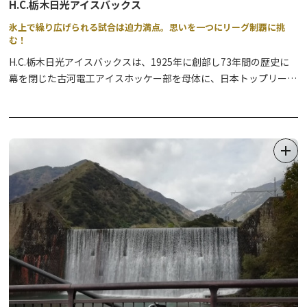
H.C.栃木日光アイスバックス
氷上で繰り広げられる試合は迫力満点。思いを一つにリーグ制覇に挑
む！
H.C.栃木日光アイスバックスは、1925年に創部し73年間の歴史に
幕を閉じた古河電工アイスホッケー部を母体に、日本トップリーグ
史上初の市民クラブチームとして1999年に誕生しました。
90年近くの歴史の中、不況や企業スポーツの危機、ウインタース
ポーツの相対的マイナー化といった逆風にさらされても、なお強く
人々を惹きつけてきた日光アイスバックスは、親会社を持たないプ
ロフェッショナルクラブとして国内外のファンやクラブ会員、スポ
ンサーの支援により活動しています。
【2025-2026 アジアリーグアイスホッケー 日光ホームゲーム ス
ケジュール】
2025年 8月16日・17日・23日 30日、 9月13日・14日・20日・
21日・23日、
10月4日・5日、11月8日・9日、12月6日・7日・27日・28日
2026年 1月17日・18日、2月7日・8日・21日・22日、3月14日・