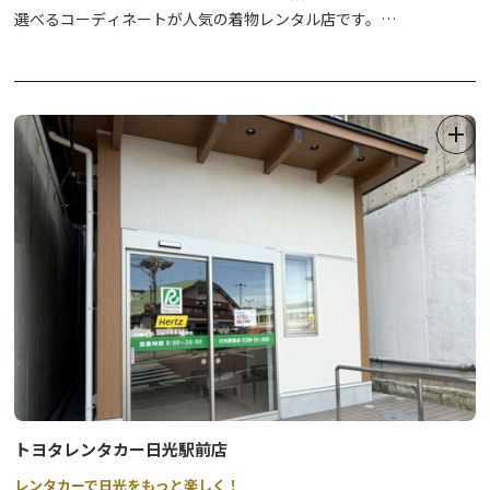
選べるコーディネートが人気の着物レンタル店です。
着付けはずべて無料。手ぶらでOK！（お手持ちの荷物は無料でお
預かりさせていただきます）ご来店からご出発までの所要時間はお
よそ30分です。
着物はもちろん、下着、足袋、ぞうり、バッグなどの小物も充実し
ていますので、おカラダひとつ、手ぶらで着物スタイルがお楽しみ
いただけます。
大切なあの人と、HAPPYな時間をつくりませんか。
トヨタレンタカー日光駅前店
レンタカーで日光をもっと楽しく！