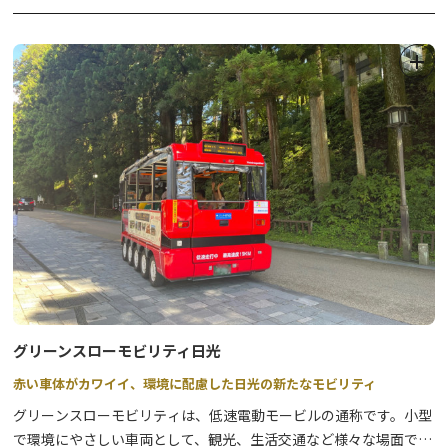
・野鳥観察
・輪かんじき体験
▶江戸ワンダーランド日光江戸村(日光旅ナビ)→
★
・クロスカントリースキー体験
※プログラム詳細は、下記「関連資料」をご確認ください。
◆日光湯元 冬のおもてなし
奥日光湯元温泉旅館協同組合の主催で、湯ノ湖畔で花火を実施しま
す。また、アウトドアデイズ日光の開催に合わせて、湯ノ湖畔での
花火、湯元の良質な温泉を楽しめる入浴割引、ランチ特別営業など
を実施します。
【雪上の湯元温泉花火大会】
グリーンスローモビリティ日光
約10分間、スターマイン2.5合玉～4合玉など数百発の見事な花火
赤い車体がカワイイ、環境に配慮した日光の新たなモビリティ
が、冬の湯ノ湖畔の夜空を彩ります。
グリーンスローモビリティは、低速電動モービルの通称です。小型
日程： 2026年2月7日（土）時間： 19：30～
で環境にやさしい車両として、観光、生活交通など様々な場面での