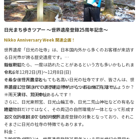
【料金】
≪電動サイクル≫
1回830円（4時間以内）
4時間を超え1時間増すごとに100円
日光まち歩きツアー ～世界遺産登録25周年記念～
Nikko Anniversary Week 関連企画！
【アクセス】
足尾庁舎（行政センター）：わたらせ渓谷鐵道「通洞駅」から徒歩
世界遺産「日光の社寺」は、日本国内外から多くのお客様が来訪す
約5分
る日光市が誇る歴史遺産です。
もしかしたら、一度は訪れたことがあるという方も多いかもしれま
開催期間：
せん。
令和6年12月2日(月)～12月8日(日)
そんな、世界遺産としても名高い日光の社寺ですが、皆さんは、世
※最少催行人数 2名～
界遺産に登録されている建造物がいくつあるかご存知でしょうか？
※前日12：00までの要予約、予約がない日は催行しません
・・・実は、103棟もあるんです！
※雨天決行、荒天中止
さらに、日光東照宮、日光山輪王寺、日光二荒山神社などの有名な
建造物群だけではなく、その周辺の自然環境が一体となって形成す
時間：
る文化的景観までもが、世界遺産登録の対象となっており、それこ
10：00～12：00（約2時間）
そまさに日光の社寺の特徴でもあります。
料金：
こちらのツアーは、世界遺産登録25周年という四半世紀の節目を
2,000円（税込）