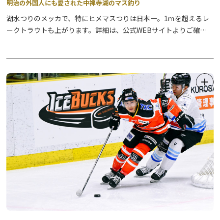
明治の外国人にも愛された中禅寺湖のマス釣り
湖水つりのメッカで、特にヒメマスつりは日本一。1ｍを超えるレ
【おすすめモデルコース】 ※巡る順番は決まっていません。
ークトラウトも上がります。詳細は、公式WEBサイトよりご確認
道の駅日光 日光街道ニコニコ本陣 発着（約８Kｍ、所要約３時間）
ください。
道の駅日光→明静寺→本敬寺→如来寺→報徳二宮神社→追分地蔵尊
→徳性院→瑞光寺→瀧尾神社→道の駅日光
【よくあるお問い合わせ例】
Q1：参加申込について
A：通年で自由参拝のため、お申し込みは不要です。
Q2：スタンプの押印について
A：自由に押していただけるように外に設置されています。但し、
如来寺は建物内（寺務所窓口）に設置されていますので、お寺の方
に気軽にお声がけ下さい。
【参拝にあたりご協力のお願い】行事や法要、その他寺社からの指
示があった場合は、従っていただきますようお願いいたします。