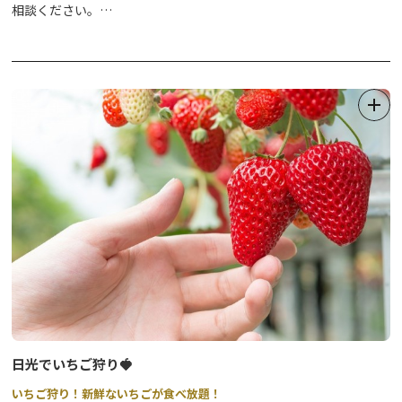
相談ください。
月1回、和菓子作り体験や型染体験教室なども開催しています！
匠の技を誇る職人が丁寧に教えてくれますので安心です。初めての
方、お子さまもぜひ挑戦してみては？
開催日程等の詳細は直接お店までお問い合わせください。（要予
約）
ご来店お待ちしております。
日光でいちご狩り🍓
いちご狩り！新鮮ないちごが食べ放題！