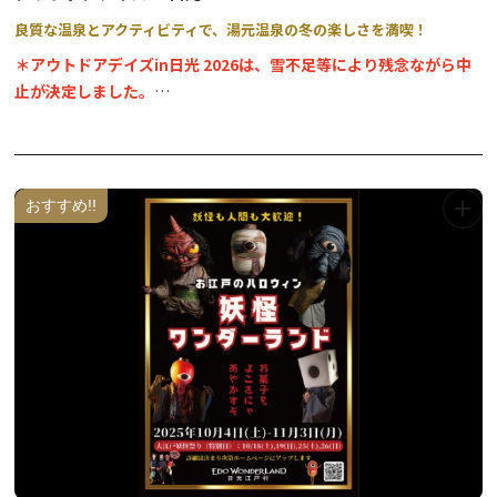
良質な温泉とアクティビティで、湯元温泉の冬の楽しさを満喫！
＊アウトドアデイズin日光 2026は、雪不足等により残念ながら中
止が決定しました。
また次年度にご期待ください。
奥日光湯元温泉の冬の一大イベント！日光自然ガイド協議会による
おすすめ!!
冬のアクティビティ体験会と、奥日光湯元温泉旅館協同組合による
冬のおもてなし企画を用意して、奥日光湯元温泉のお客様をお迎え
します。冬の湯元温泉で、楽しくお得に遊びましょう♪
奥日光湯元温泉旅館協同組合加盟のお宿にご宿泊の方には、お得な
特典がございます。
◆アウトドアデイズ in 日光
参加チケット（1枚2,000円）をご購入いただくと、下記体験プログ
ラム7種の中からお好きなものを1種お選びいただけます。（体験1
回分・用具使用料込み）