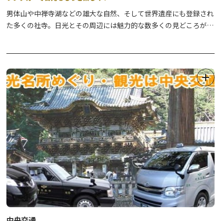
男体山や中禅寺湖などの雄大な自然、そして世界遺産にも登録され
た多くの社寺。日光とその周辺には魅力的な数多くの見どころがあ
ります。
広大なエリアに点在するそれらの観光スポットを、存分に楽しんで
いただくツールとしてレンタカーはとても便利！日光の情報にも詳
しいスタッフがお出迎えします。
日光観光の起点としても、トヨタレンタカーにぜひお立ち寄りくだ
さい。
ご予約はお電話いただくか、予約ホームページからどうぞ。
☆☆TOYOTA SHAREでもっと便利に！☆☆
東武バスターミナルの他、中禅寺温泉バスターミナル、湯元温泉な
どでカーシェアが可能になりました！
詳細は
こちら
中央交通