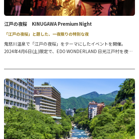
江戸の夜桜 KINUGAWA Premium Night
「江戸の夜桜」と題した、一夜限りの特別な夜
鬼怒川温泉で「江戸の夜桜」をテーマにしたイベントを開催。
2024年4月6日(土)限定で、EDO WONDERLAND 日光江戸村を夜間
特別に開村します。
「鬼怒川温泉夜桜ライトアップ」では江戸の町人文化を、EDO
WONDERLAND では武家文化を体験してみませんか。
※夜間のEDO WONDERLAND入村には、特別チケットが必要で
す。(通常の一日券ではご入村いただけません）