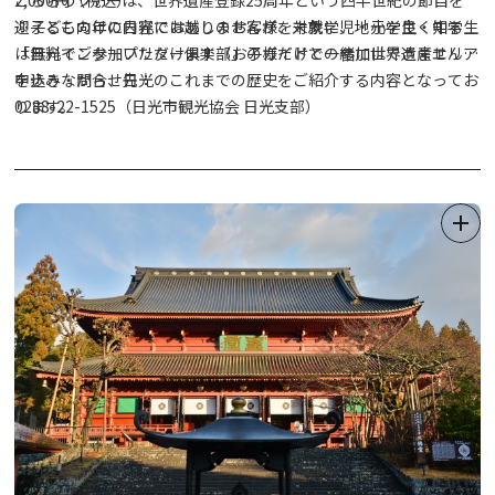
迎えるこの年に日光にお越しのお客様を対象に、地元を良く知る
※子ども向けの内容ではありませんが、未就学児・小学生・中学生
「日光インタープリター俱楽部」のガイドと一緒に世界遺産エリア
は無料でご参加いただけます（お子様だけでの参加はできません）
を歩きながら、日光のこれまでの歴史をご紹介する内容となってお
申込み・問合せ先：
ります。
0288-22-1525（日光市観光協会 日光支部）
※社寺内部の見学はツアーに含まれません。