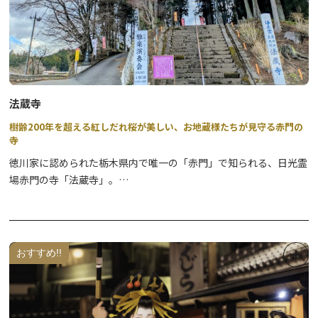
法蔵寺
樹齢200年を超える紅しだれ桜が美しい、お地蔵様たちが見守る赤門の
寺
徳川家に認められた栃木県内で唯一の「赤門」で知られる、日光霊
場赤門の寺「法蔵寺」。
境内には紅しだれ桜の古木が4月上旬に見頃を迎え、開花中は夜間
ライトアップ（１7時頃～２0時 雨天中止）が行われ、夜の花見
もお楽しみいただけます。
写経や写仏、念仏、瞑想が体験できますので、非日常体験としてい
おすすめ!!
かがですか？
※詳細は直接お寺までお問い合わせください。