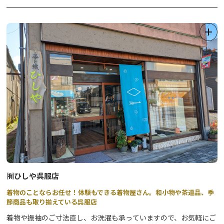
標高約460mほどの琴平山は、神社まで続く階段を上っていく参道
と、車で山頂まで行ける道があり、山頂には無料駐車場と公衆トイ
レが完備されていますので、安心してハイキングや散策が楽しめる
穴場スポットにもなっています。
㈲ひしや呉服店
着物のことならお任せ！体験もできる着物屋さん。和小物や茶道品、季
節商品も取り揃えている呉服店
着物や振袖のご寸法直し、お洗濯も承っていますので、お気軽にご