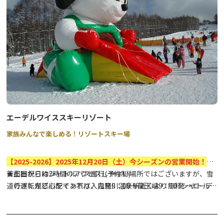
るで江戸時代にタイムスリップしたかのような体験をお楽しみいた
だけます。
※内容は天候その他の理由により、予告なく変更となる場合がござ
います。予めご了承くださいませ。
エーデルワイススキーリゾート
家族みんなで楽しめる！リゾートスキー場
【
2025-2026
】2025年12月20
日
（土）今シーズンの営業開始！
★土日祝日はシャトルバス運行(予約制)
首都圏から約2時間のアクセスしやすい場所ではございますが、雪
行き：鬼怒川ライン下り入口発9：00→龍王峡9：10発→エーデ
道の運転がご心配であれば、鬼怒川温泉駅近くより無料シャトルバ
ルワイス
スの運行がございます。シャトルバスは前日までのWEB予約制で
帰り：エーデルワイス発16：00発→鬼怒川ライン下り入口
す。詳細は施設にお問合せください。
詳しくはエーデルワイススキーリゾートHP→