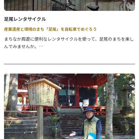
15日
他詳細は・・・
https://www.icebucks.jp/
足尾レンタサイクル
産業遺産と環境のまち「足尾」を自転車でめぐろう
まちなか周遊に便利なレンタサイクルを使って、足尾のまちを楽し
んでみませんか。
【貸出場所】
■日光市足尾庁舎 ※平日・祝日受付
休業日：12月29日から1月3日まで
TEL 0288-93-3116
■足尾公民館（日光市足尾庁舎内） ※土・日受付
休業日：12月29日から1月3日まで
TEL 0288-93-3322
【貸出時間】
9：00～16：00