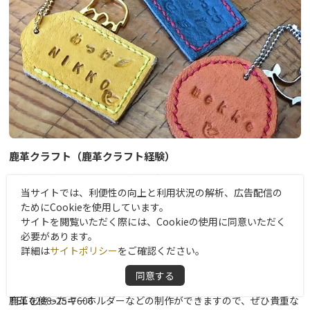
鹿革クラフト（鹿革クラフト経験）
“生態系の維持”から生まれた鹿革を大切に活用する
当サイトでは、利便性の向上と利用状況の解析、広告配信の
日光市に生息するニホンジカ。
ためにCookieを使用しています。
生態系や農林業への食害を防ぐために個体数調整が行われていま
サイトを閲覧いただく際には、Cookieの使用に同意いただく
す。
必要があります。
詳細は
サイトポリシー
をご確認ください。
命への尊厳と自然への敬意を表すため、日光では鹿革を活用したク
●Okunikko Guesthouse JUN
同意する
ラフト体験を提供しています。
栃木県日光市中宮祠2478-25
鹿革を使ったキーホルダーなどの制作ができますので、ぜひ貴重な
TEL 0288-25-7606