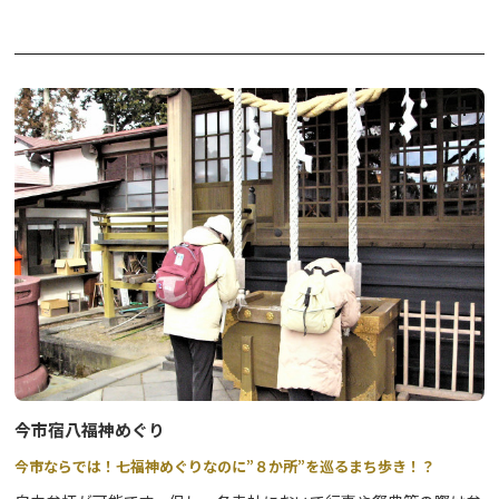
場所：湯ノ湖畔
活用が期待され、国土交通省や環境省も導入を推奨しています。
※2024年7月16日から運行時刻及び運行ルートが変更になりまし
【イベント参加特典 温泉入浴割引】
た。
アウトドアデイズ in 日光のチケットを対象の施設でお見せいただ
詳しくは東武バス日光のホームページをご覧ください。
くと、入浴料金が割引になります（大人200円割引！小人100円割
引！）。
※参加施設名は、下記「関連資料」をご確認ください。
日程： 2026年2月28日（土）・3月1日（日）
【特別出店/ランチ営業】
奥日光湯元温泉でランチはいかがですか？アウトドアデイズ in 日
光に合わせて特別にランチ営業するホテルもございます。
今市宿八福神めぐり
日程：2026年2月28日（土）・3月1日（日）
今市ならでは！七福神めぐりなのに”８か所”を巡るまち歩き！？
＜特別出店＞