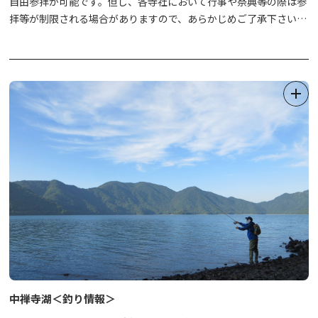
自由参拝が可能です。但し、各寺社において行事や祭典等の際は参
・休暇村日光湯元 10：00～14：00（お弁当販売）
拝等が制限される場合がありますので、あらかじめご了承下さい。
・ペンション レスカル 10：00～14：00（日光湯元ビジター
センター内／暖かい飲食物）
【特製色紙・スタンプ帳を販売中！】参拝・来訪記念にぜひどう
・Girouette（3/1のみ） 11：00～14：00（日光湯元ビジタ
ぞ。
ーセンター内／お弁当と温かい汁物）
①道の駅日光 日光街道ニコニコ本陣 観光情報館（日光市観光協
会）
＜ランチ営業＞
・販売時間 9：00～17：00 （年中無休）
・東武ロッジ 10：00～15：00
・販売物
・ＺＥＮの冬小屋 11：00～15：00
●色紙 1枚 800円
・お食事処ふく（紫雲荘） 12：00～14：00
スタンプを全て集めたら、神棚や玄関などぜひ飾ってください。
●スタンプ帳 1冊 1,500円（特製オリジナル巾着付 ♪ ）
八福神めぐり専用スタンプ帳として新たに制作した、カワイイ和柄
のスタンプ帳となっています。冊子留めの帯色は
2色（ベージュ・
ブラウン）からお好きな色をお選びいただけます。
②金輪山 明静寺（みょうじょうじ）
日光市瀬尾791
・販売物 色紙 1枚 800円
※販売時間や詳細については、まずは日光市観光協会まで。TEL：
中禅寺湖＜釣り情報＞
0288-22-1525