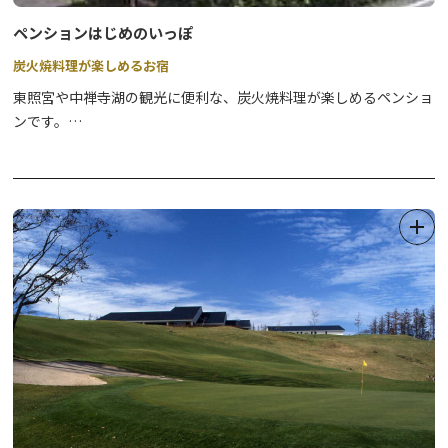
ペンションはじめのいっぽ
炭火焼料理が楽しめるお宿
東照宮や中禅寺湖の観光に便利な、炭火焼料理が楽しめるペンショ
ンです。
オーナーは日光の見どころを熟知しておりますので、ハイキングや
登山がお好きなお客様に、お進めスポットをご紹介しています。
冬には、スノーシューのガイドツアーを実施していますので、ぜひ
ご宿泊の上、冬の日光の美しさを満喫してください。
また、開発合宿・ゼミ合宿の受け入れも行っております。
様々な情報を公式WEBサイトに詳しく掲載しておりますので、ぜ
ひご覧ください。
＜スノーシューツアー（参考）＞
●小田代原
平坦な道を歩き、小田代原に佇む一本のシラカンバ「貴婦人」を目
指すツアーです。