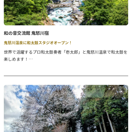
和の音交流館 鬼怒川宿
鬼怒川温泉に和太鼓スタジオオープン！
世界で活躍するプロ和太鼓奏者「壱太郎」と鬼怒川温泉で和太鼓を
楽しめます！
スタジオを完備し、お気軽に参加できるよう和太鼓教室・立寄り和
太鼓教室を準備しております。
「壱太郎」の圧倒的かつ柔軟で力強い演奏を聞いて、指導・アドバ
イスが受けられます。
出張太鼓教室も保育園や幼稚園、学校、和太鼓グループなど、出張
指導もいたします！
宿泊施設も完備してます！