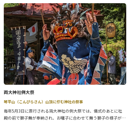
https://edelsnow.com/
初級者から上級者まで楽しめる11のコースと、お子様に人気のキッ
ズパークがあり、大人から子どもまで幅広く楽しめるスキーリゾー
トです。
マスコットである太郎くんのふわふわ滑り台とそりコース・初心者
コースがあり、そりのレンタルもあります。リフトに乗れないお子
様もスノーエスカレーターがあるから安心♪
両大神社例大祭
琴平山（こんぴらさん）山頂に佇む神社の祭事
毎年5月3日に斎行される両大神社の例大祭では、儀式のあとに社
殿の前で獅子舞が奉納され、お囃子に合わせて舞う獅子の様子が見
どころです。