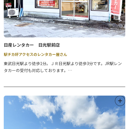
●氷瀑探訪～庵滝～
奥日光の最深部にある氷瀑を目指すコースで、強い脚力と精神力が
求められる健脚向けのツアーです。※指定日のみ
●氷瀑探訪～雲竜瀑～
日産レンタカー 日光駅前店
日光最大の氷瀑「雲竜瀑」を目指す、健脚向けのツアーです。※指
定日のみ
駅チカ好アクセスのレンタカー屋さん
東武日光駅より徒歩1分。ＪＲ日光駅より徒歩3分です。JR駅レン
タカーの受付も対応しております。
お客様に喜んで頂ける様な観光のお手伝いをさせていただきたいと
思いますので、お客様のお越しを温かい笑顔でお待ちしておりま
す。