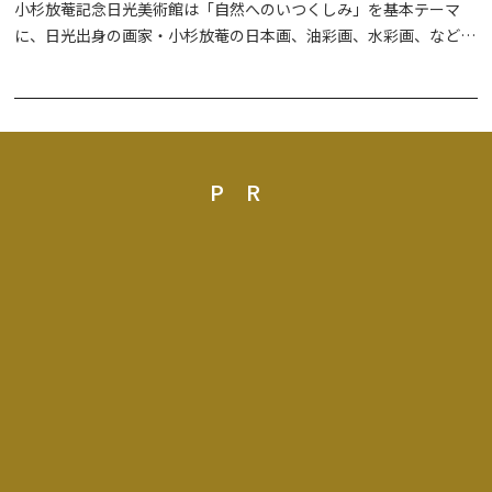
小杉放菴記念日光美術館は「自然へのいつくしみ」を基本テーマ
に、日光出身の画家・小杉放菴の日本画、油彩画、水彩画、などの
作品と併せて、それらの作品を生み出す基盤となった、主に動物や
植物を描いた素描を展示することで、小杉放菴という画家の多彩な
才能と日本の近代美術史上における広範な影響関係をご紹介してお
ります。ご家族やご友人をお誘い合わせの上、お気軽に御来館いた
だき、整備された環境に置かれる良質な美術作品が醸し出す豊潤な
PR
美の世界を十分にお楽しみ下さい。