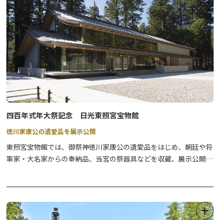
四百年式年大祭記念 日光東照宮宝物館
徳川家康公の遺愛品を展示公開
東照宮宝物館では、御祭神徳川家康公の遺愛品をはじめ、朝廷や将
軍家・大名家からの奉納品、当宮の祭器具などを収蔵、展示公開し
ています。 家康公御着用の「南蛮銅具足」（重文）や名刀「勝光
宗光」（重文）などの刀剣類、寛永の大造替に際して上棟祭に用い
られた「大工道具及び箱」（国宝）、「東照社縁起」（重文）、家
康公御画像など、貴重な御神宝がご覧いただけます。
また、1階はガイダンス機能（主に東照宮の紹介）を備え、カフェ