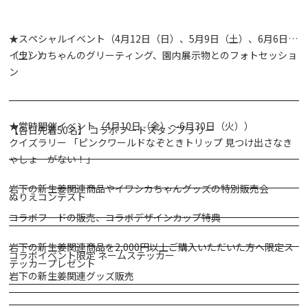
★スペシャルイベント（4月12日（日）、5月9日（土）、6月6日
（土））
イワシカちゃんのグリーティング、園内展示物とのフォトセッショ
ン
★常時開催イベント（4月10日（金）～6月30日（火））
【各日先着50名】 コラボフードスタンプラリー
クイズラリー 「ピンクワールドなぞときトリップ 見つけ出さなき
ゃしょーがない！」
岩下の新生姜関連商品やイワシカちゃんグッズの特別販売会
ぬりえコンテスト
コラボフードの販売、コラボデザインカップ特典
岩下の新生姜関連商品を2,000円以上ご購入いただいた方へ限定ス
コラボイベント限定 ネームステッカー
テッカープレゼント
岩下の新生姜関連グッズ販売