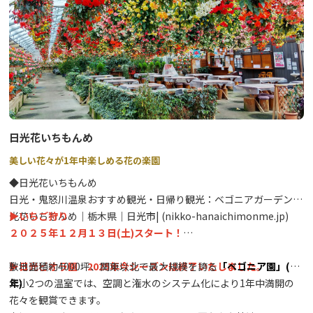
日光花いちもんめ
美しい花々が1年中楽しめる花の楽園
◆日光花いちもんめ
日光・鬼怒川温泉おすすめ観光・日帰り観光：ベゴニアガーデン日
光花いちもんめ｜栃木県｜日光市| (nikko-hanaichimonme.jp)
▶いちご狩り
２０２５年１２月１３日(土)スタート！
▶
敷地面積約4000坪、関東以北で最大規模を誇る
日光ビオラ園 2025年今シーズンは終了いたしました。
「ベゴニア園」(通
年)
大小2つの温室では、空調と潅水のシステム化により1年中満開の
花々を観賞できます。