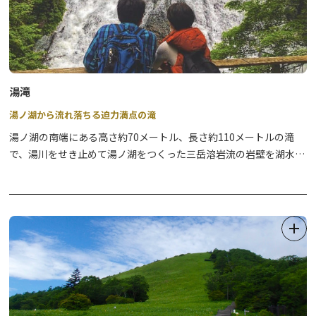
湯滝
湯ノ湖から流れ落ちる迫力満点の滝
湯ノ湖の南端にある高さ約70メートル、長さ約110メートルの滝
で、湯川をせき止めて湯ノ湖をつくった三岳溶岩流の岩壁を湖水が
流れ落ちます。滝壺目の前に観瀑台がありますので、その迫力ある
姿を間近で眺めることができます。戦場ヶ原から北上するハイキン
グコースの途中にあり、バス停「湯滝入口」からも近く、是非訪れ
たいスポットです。迫力の光景を間近で体感してみてはいかがです
か。