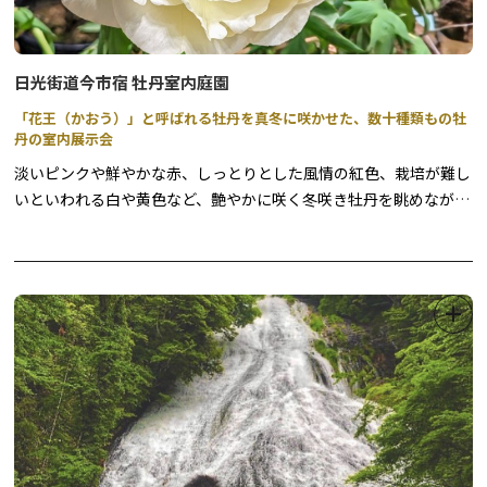
日光街道今市宿 牡丹室内庭園
「花王（かおう）」と呼ばれる牡丹を真冬に咲かせた、数十種類もの牡
丹の室内展示会
淡いピンクや鮮やかな赤、しっとりとした風情の紅色、栽培が難し
いといわれる白や黄色など、艶やかに咲く冬咲き牡丹を眺めなが
ら、一足早い春を楽しみませんか？
牡丹は昔から、数ある花の中でもその見事な大輪の咲き様から「花
王」とも呼ばれ、日光東照宮や家光廟大猷院の彫刻などにも数多く
用いられています。
本来5月期に咲く牡丹を特殊栽培で咲かせ、冬季に鑑賞いただける
花の祭典を開催します。
大輪の牡丹の端正な佇まいと、日本庭園風に装飾を施した室内会場
で、趣ある和の雰囲気をゆっくりとご堪能ください。