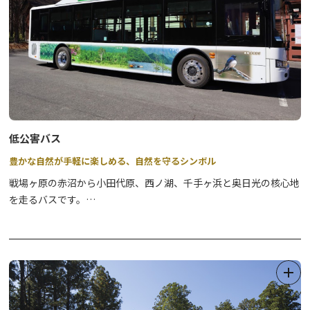
低公害バス
豊かな自然が手軽に楽しめる、自然を守るシンボル
戦場ヶ原の赤沼から小田代原、西ノ湖、千手ヶ浜と奥日光の核心地
を走るバスです。
平成５年より、周辺の自然環境を守るため一般車両の通行を規制
し、その代替交通手段として運行が始まりました。
路線内は森や湿原と豊かな自然にあふれ、春の新緑や夏の花々、秋
の紅葉と車窓からの眺めも楽しんでいただけます。
もちろん、ハイキングや登山、写真撮影などと組み合せてご利用い
ただくことで、より広く様々な自然体験ができます。