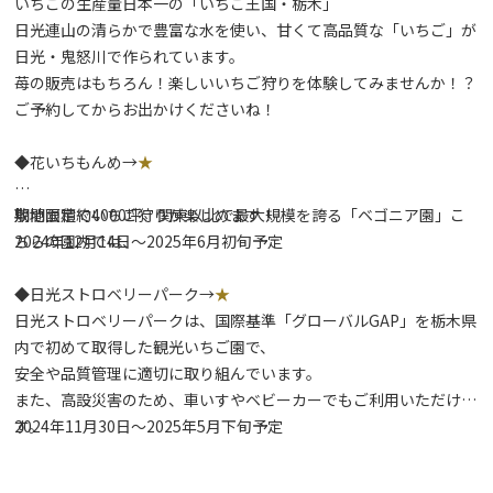
いちごの生産量日本一の「いちご王国・栃木」
日光連山の清らかで豊富な水を使い、甘くて高品質な「いちご」が
日光・鬼怒川で作られています。
苺の販売はもちろん！楽しいいちご狩りを体験してみませんか！？
ご予約してからお出かけくださいね！
◆花いちもんめ→
★
敷地面積約4000坪、関東以北で最大規模を誇る「ベゴニア園」こ
期間限定でいちご狩りが楽しめます！
ちらの園内では、
2024年12月14日～2025年6月初旬予定
◆日光ストロベリーパーク→
★
日光ストロベリーパークは、国際基準「グローバルGAP」を栃木県
内で初めて取得した観光いちご園で、
安全や品質管理に適切に取り組んでいます。
また、高設災害のため、車いすやベビーカーでもご利用いただけま
す。
2024年11月30日～2025年5月下旬予定