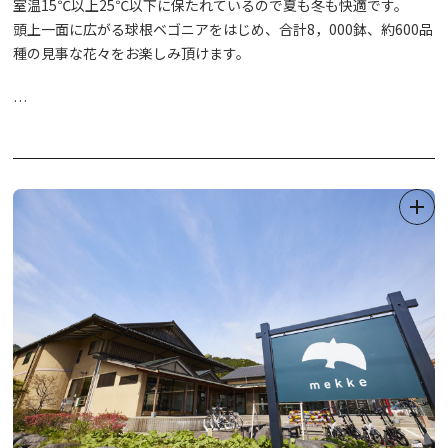
室温15℃以上25℃以下に保たれているので夏も冬も快適です。
頭上一面に広がる球根ベゴニアをはじめ、合計8，000鉢、約600品
種の見事な花々をお楽しみ頂けます。
★季節により「
日光ダリア園・日光ビオラ園」
がオープンします！
（ダリア：8月中旬〜11月上旬/ビオラ：3月中旬〜5月中旬）
夏から秋にかけ、400種2,000株ものダリアの花々が植栽され、色
とりどりの華麗な姿をお楽しみいただけます。
春には14色60,000株のビオラが植栽され、最盛期は花のじゅうた
んのようです。
ダリア園は完全屋外となっておりますので、雨天時等は特に足元に
ご注意下さい。（土のぬかるみ等）
いちご狩り〈30分間食べ放題〉(12月中旬〜6月上旬)
スカイベリー、とちあいか、とちおとめ、やよいひめの4品種のう
ちどれが食べられるかは当日のお楽しみ！