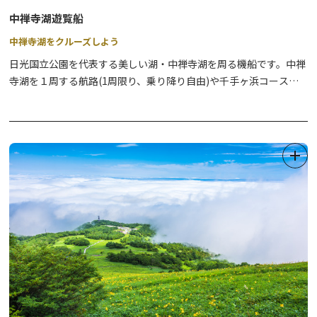
しく回ってみてください。
中禅寺湖遊覧船
中禅寺湖をクルーズしよう
日光国立公園を代表する美しい湖・中禅寺湖を周る機船です。中禅
寺湖を１周する航路(1周限り、乗り降り自由)や千手ヶ浜コース
（期間限定）があり、中禅寺湖の様々な名所を周ります。2019年6
月1日には「大使館別荘記念公園」という新しい桟橋ができ、これ
により、イタリア大使館別荘記念公園や英国大使館別荘記念公園へ
船でアクセスすることができるようになりました。かつて世界各国
の大使等が愛したとても美しい避暑地・中禅寺湖周辺を、古に想い
を馳せながらめぐってみてはいかがでしょうか。船による中禅寺湖
散策は、より思い出深い旅となることでしょう。