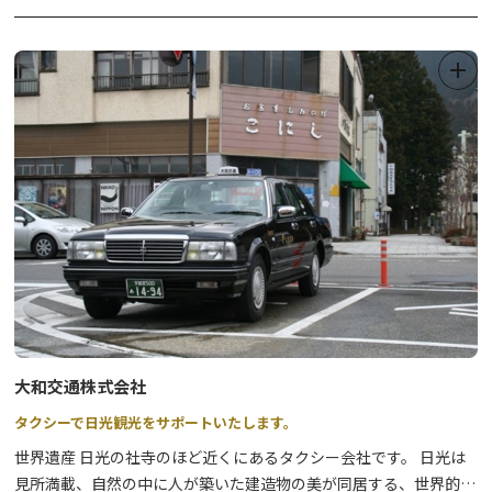
場所で、心が整うゆっくりとした時間をお過ごしください。
日光の社寺周辺は通年、混雑が予想されます。
日光旅ナビでは渋滞回避のコツや穴場のオススメスポット情報も紹
介中！↓↓
①日光の渋滞・混雑情報まとめ
②日光の社寺の混雑を避けて楽しむおススメスポット
大和交通株式会社
タクシーで日光観光をサポートいたします。
世界遺産 日光の社寺のほど近くにあるタクシー会社です。 日光は
見所満載、自然の中に人が築いた建造物の美が同居する、世界的に