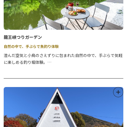
転車のレンタルを行っています。
⇒
詳細はこちら
●コワーキングスペース山が見える大きな窓がある気持ちいい環境
で、お仕事はいかがですか？
⇒
詳細はこちら
龍王峡つりガーデン
自然の中で、手ぶらで魚釣り体験
その他詳細は、公式WEBサイトをご確認ください。
澄んだ空気と小鳥のさえずりに包まれた自然の中で、手ぶらで気軽
に楽しめる釣り堀体験。
道具の準備は不なので、初心者やお子様連れでも安心してお楽しみ
いただけます。
自分で釣り上げた魚はその場で調理して味わえるのも魅力です。
また施設内の水辺のカフェ・レストランRYU TABLEでは、モーニ
ングやランチがご利用いただけます。