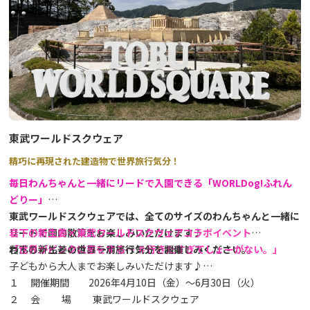
花が一面に咲き誇ります。その他にも多種多様な高山植物を見るこ
とができ、秋の紅葉や冬の雪景色もお楽しみいただけます。
園地内は、スロープ状の散策路と天空回廊に続く階段が整備されて
おり、気軽に散策を楽しむことができます。
【ヤマビルにご注意ください！】
霧降高原周辺のハイキングコース（大山・丸山・古道（戊辰の
東武ワールドスクウェア
道）・隠れ三滝コース 等）では、特に6月から10月の雨天時やその
精巧に再現された建造物で世界旅行気分！
翌日、ヤマビルの目撃情報や被害報告が多く寄せられています。ご
散策の際には、どうぞご注意ください。
毎日
わんちゃんと一緒にリードで入園できる「WORLDog!ふれん
有効な対策については
こちら
をご参考にしてください。
どりー」
東武ワールドスクウェアでは、全てのサイズのわんちゃんと一緒に
リードで園内散策をお楽しみいただけます♪
岩下の新生姜×東武ワールドスクウェアコラボイベント
わんちゃんとの世界一周旅行気分をお楽しみください。
「世界がピンクに恋をする… ＃行きたすぎてしょーがない。」
岩下の新生姜とのコラボイベントを開催！
子どもから大人までお楽しみいただけます♪
１ 開催期間 2026年4月10日（金）～6月30日（火）
２ 会 場 東武ワールドスクウェア