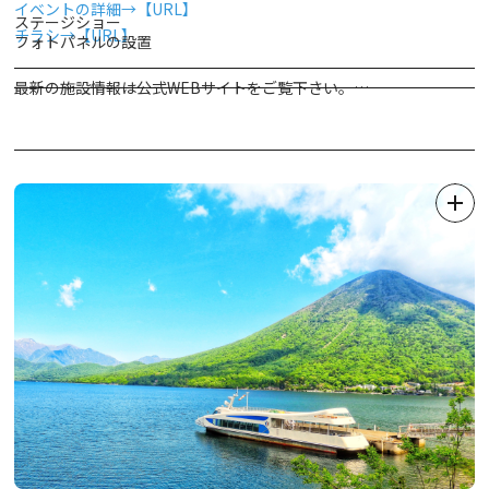
イベントの詳細→【URL】
ステージショー
チラシ→【URL】
フォトパネルの設置
最新の施設情報は公式WEBサイトをご覧下さい。
東武ワールドスクウェア
【先着50名】 アクリルスタンド付きチケットの販売
ご好評に
http://www.tobuws.co.jp/
つき完売いたしました。
「世界の遺跡と建築文化を守ろう」というテーマのもと、スフィン
クスや万里の長城、パルテノン神殿といった遺跡、サグラダファミ
リアやホワイトハウスなどの世界の有名建築物を25分の１の縮尺
で精巧に再現し展示しているテーマパークです。
その展示数は100を超え、人間も25分の１サイズになっており、そ
の目線の高さから建物を見上げると本物そっくり！
建物を飾る彫刻やレリーフ、ステンドグラスはまさに職人技です。
また、建築物を彩るように咲き誇る２万本以上の盆栽などの植物も
本物！四季により表情を変え、見る者を楽しませてくれます。
是非、無料で行われているガイドツアーに参加して、より園内を楽