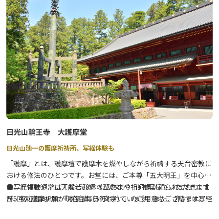
も併設しています。
尚、1階は無料で入館頂けます。
日光の社寺周辺は通年、混雑が予想されます。
日光旅ナビでは渋滞回避のコツや穴場のオススメスポット情報も紹
介中！↓↓
①日光の渋滞・混雑情報まとめ
②日光の社寺の混雑を避けて楽しむおススメスポット
日光山輪王寺 大護摩堂
日光山随一の護摩祈祷所、写経体験も
「護摩」とは、護摩壇で護摩木を燃やしながら祈禱する天台密教に
おける修法のひとつです。お堂には、ご本尊「五大明王」を中心
に、七福神や十二天など30躰の仏さまや祖師像が祀られており、1
●写経体験通常は「般若心経（276文字）」を写していただきます
日5回の護摩祈願が現在も毎日行われています。また、2階では写経
が、初心者向けに「本覚讃（59文字）」のご用意もございます。一
体験も随時受付しております。世界遺産 日光の社寺という神聖な
文字ずつ心を込めてお写経ください。⇒詳細は
こちら