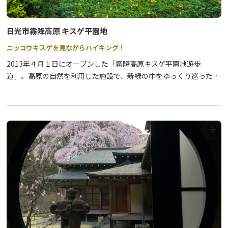
日光市霧降高原 キスゲ平園地
ニッコウキスゲを見ながらハイキング！
2013年４月１日にオープンした「霧降高原キスゲ平園地遊歩
道」。高原の自然を利用した施設で、新緑の中をゆっくり巡った
り、カメラ片手にじっくり観察してみたり、あなたに合った過ごし
方を見つけみてはいかがでしょうか。
ニッコウキスゲの群生地として有名で、６月中旬から７月中旬に
は、このキスゲ平を黄色に染め上げるように咲きます。レストハウ
スもオープンしていますので、散策の際には休憩所としてご利用下
さい。
【ヤマビルにご注意ください！】
霧降高原周辺のハイキングコース（大山・丸山・古道（戊辰の
道）・隠れ三滝コース 等）では、特に6月から10月の雨天時やその
翌日、ヤマビルの目撃情報や被害報告が多く寄せられています。ご