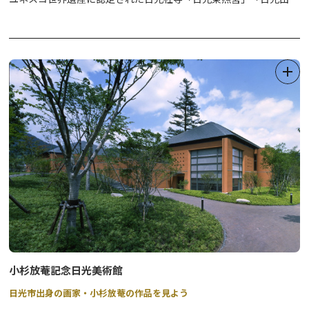
王寺」「日光二荒山神社」をはじめ、日光三名瀑「華厳の滝」「霧
降ノ滝」「裏見ノ滝」など、名所は多方面にわたります。
今度の旅はタクシーで日光プライベート観光はいかがでしょう？
「中央交通」では良心的な料金体制で運行しております。
お客様のニーズにあったコースで日光市観光を満喫してください。
また、福祉、通院、飲み会の送迎など、親切・丁寧・安全な「中央
交通」のタクシーをご利用ください。
ベテラン乗務員が安全と満足をお約束し、皆様をお待ちしておりま
す！
小杉放菴記念日光美術館
日光市出身の画家・小杉放菴の作品を見よう