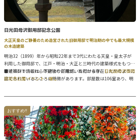
散策の際には、どうぞご注意ください。
有効な対策については
こちら
をご参考にしてください。
日光田母沢御用邸記念公園
大正天皇のご静養のため造営された旧御用邸で明治期の中でも最大規模
の木造建築
明治32（1899）年から昭和22年まで3代にわたる天皇・皇太子が
利用した御用邸で、江戸・明治・大正と三時代の建築様式をもつ集
合建築群で、これらの建物の併用が、当初から存在したかのように
■イベント情報は、下記よりご確認いただけます。
日光田母沢御用
建てられているところに特徴があります。部屋数は106室あり、明
邸記念公園 イベント・催し
治期に造営された御用邸の中でも最大規模の木造建築で、本邸が現
存する唯一の建物です。また、園内のシダレザクラは、御用邸の前
身である小林年保氏所有庭園に既に植栽され、当時の面影を今に伝
える記念の木で、樹齢は300～350年と推定され、優美な御用邸建
おすすめ!!
築の美しさに、自然観を添え、花時には際立った彩りを与えていま
す。建物は国の重要文化財に指定され、当時の建築様式や皇室文化
を垣間見ることができます。季節ごとの催しや、研修等での施設利
用(有料)もできますので、ご利用ください。