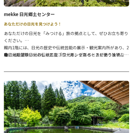
mekke 日光郷土センター
あなただけの日光を見つけよう！
あなただけの日光を「みつける」旅の拠点として、ぜひお立ち寄り
ください。
館内1階には、日光の歴史や伝統芸能の展示・観光案内所があり、2
階には眺望のいいおしゃれなコワーキングスペースがあります。
●日光彫体験日光の伝統工芸「日光彫」を彫るときに使う独特な彫
また、レンタサイクル・日光彫体験・鹿皮クラフト体験などのワー
刻刀「ひっかき刀」を使用し、自分だけのオリジナル作品を制作す
クショップも実施しています。
るワークショップです。
⇒
詳細はこちら
●鹿革クラフト体験なめらかで柔らかい肌触りが特徴の日光産の鹿
革や角を使い、自分だけのオリジナル作品を制作するワークショッ
プです。
⇒
詳細はこちら
●レンタサイクル日光の町中を観光するのに最適な電動アシスト自