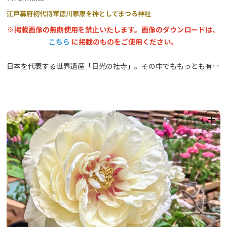
江戸幕府初代将軍徳川家康を神としてまつる神社
※掲載画像の無断使用を禁止いたします。画像のダウンロードは、
こちら
に掲載のものをご使用ください。
日本を代表する世界遺産「日光の社寺」。その中でももっとも有名
な「日光東照宮」は徳川家康が祀られた神社で、現在の社殿群は、
そのほとんどが寛永13年3代将軍家光による「寛永の大造替」で建
て替えられたもの。境内には国宝８棟、重要文化財34棟を含む55
棟の建造物が並び、その豪華絢爛な美しさは圧巻です。全国各地か
ら集められた名工により、建物には漆や極彩色がほどこされ、柱な
どには数多くの彫刻が飾られています。