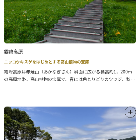
霧降高原
ニッコウキスゲをはじめとする高山植物の宝庫
霧降高原は赤薙山（あかなぎさん）斜面に広がる標高約1，200ｍ
の高原地帯。高山植物の宝庫で、春には色とりどりのツツジ、秋は
紅葉、冬にはスノーシューと年間を通して豊かな自然を堪能できま
す。
周辺にはレストランやカフェ、宿泊施設など、カップルやファミリ
ーで楽しめるのも魅力です。
霧降高原にある代表的な名所のひとつである
日光市霧降高原キスゲ
平園地
は、ニッコウキスゲの群生地として知られており、6月下旬
～7月中旬には約26万株のニッコウキスゲが見ごろを迎え、黄色い