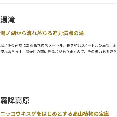
大輪の牡丹の端正な佇まいと、日本庭園風に装飾を施した室内会場で
湯滝
湯ノ湖から流れ落ちる迫力満点の滝
湯ノ湖の南端にある高さ約70メートル、長さ約110メートルの滝で、
流れ落ちます。滝壺目の前に観瀑台がありますので、その迫力ある姿を
ングコースの途中にあり、バス停「湯滝入口」からも近く、是非訪れ
ですか。
霧降高原
ニッコウキスゲをはじめとする高山植物の宝庫