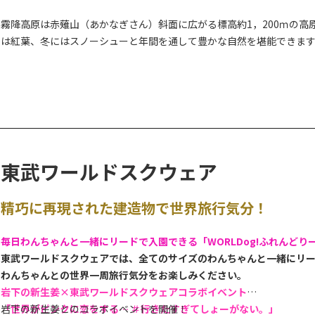
霧降高原は赤薙山（あかなぎさん）斜面に広がる標高約1，200ｍの
は紅葉、冬にはスノーシューと年間を通して豊かな自然を堪能できま
周辺にはレストランやカフェ、宿泊施設など、カップルやファミリーで
霧降高原にある代表的な名所のひとつである
日光市霧降高原キスゲ平
旬～7月中旬には約26万株のニッコウキスゲが見ごろを迎え、黄色い
ることができ、秋の紅葉や冬の雪景色もお楽しみいただけます。
園地内は、スロープ状の散策路と天空回廊に続く階段が整備されており
東武ワールドスクウェア
【ヤマビルにご注意ください！】
精巧に再現された建造物で世界旅行気分！
霧降高原周辺のハイキングコース（大山・丸山・古道（戊辰の道）・隠れ
日、ヤマビルの目撃情報や被害報告が多く寄せられています。ご散策
毎日
わんちゃんと一緒にリードで入園できる「WORLDog!ふれんどり
有効な対策については
こちら
をご参考にしてください。
東武ワールドスクウェアでは、全てのサイズのわんちゃんと一緒にリ
わんちゃんとの世界一周旅行気分をお楽しみください。
岩下の新生姜×東武ワールドスクウェアコラボイベント
「世界がピンクに恋をする… ＃行きたすぎてしょーがない。」
岩下の新生姜とのコラボイベントを開催！