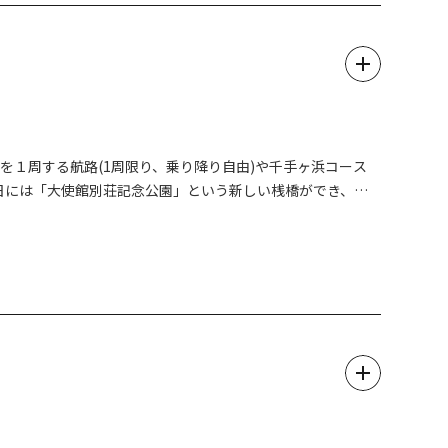
スや万里の長城、パルテノン神殿といった遺跡、サグラダファ
精巧に再現し展示しているテーマパークです。
目線の高さから建物を見上げると本物そっくり！
を１周する航路(1周限り、乗り降り自由)や千手ヶ浜コース
物！四季により表情を変え、見る者を楽しませてくれます。
1日には「大使館別荘記念公園」という新しい桟橋ができ、こ
く回ってみてください。
船でアクセスすることができるようになりました。かつて世界
いを馳せながらめぐってみてはいかがでしょうか。船による中