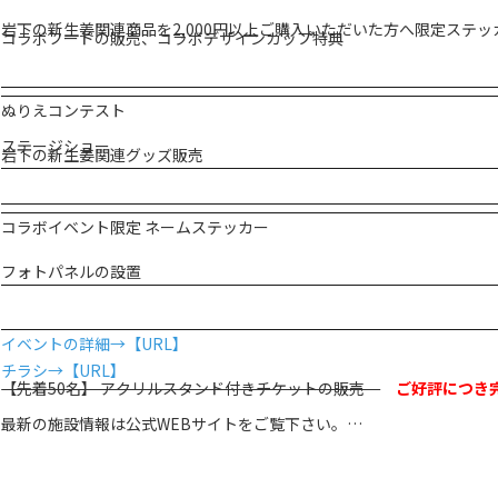
岩下の新生姜関連商品を2,000円以上ご購入いただいた方へ限定ステ
コラボフードの販売、コラボデザインカップ特典
ぬりえコンテスト
ステージショー
岩下の新生姜関連グッズ販売
コラボイベント限定 ネームステッカー
フォトパネルの設置
イベントの詳細→【URL】
チラシ→【URL】
【先着50名】 アクリルスタンド付きチケットの販売
ご好評につき完
最新の施設情報は公式WEBサイトをご覧下さい。
東武ワールドスクウェア
http://www.tobuws.co.jp/