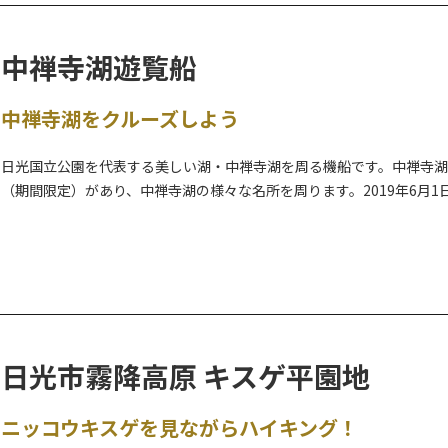
中禅寺湖遊覧船
「世界の遺跡と建築文化を守ろう」というテーマのもと、スフィンク
ミリアやホワイトハウスなどの世界の有名建築物を25分の１の縮尺で
中禅寺湖をクルーズしよう
その展示数は100を超え、人間も25分の１サイズになっており、その
建物を飾る彫刻やレリーフ、ステンドグラスはまさに職人技です。
日光国立公園を代表する美しい湖・中禅寺湖を周る機船です。中禅寺湖
また、建築物を彩るように咲き誇る２万本以上の盆栽などの植物も本
（期間限定）があり、中禅寺湖の様々な名所を周ります。2019年6月
是非、無料で行われているガイドツアーに参加して、より園内を楽し
れにより、イタリア大使館別荘記念公園や英国大使館別荘記念公園へ
各国の大使等が愛したとても美しい避暑地・中禅寺湖周辺を、古に想
禅寺湖散策は、より思い出深い旅となることでしょう。
日光市霧降高原 キスゲ平園地
ニッコウキスゲを見ながらハイキング！