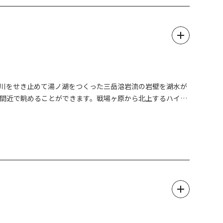
、趣ある和の雰囲気をゆっくりとご堪能ください。
湯川をせき止めて湯ノ湖をつくった三岳溶岩流の岩壁を湖水が
間近で眺めることができます。戦場ヶ原から北上するハイキ
たいスポットです。迫力の光景を間近で体感してみてはいかが