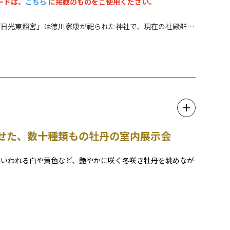
ードは、
こちら
に掲載のものをご使用ください。
「日光東照宮」は徳川家康が祀られた神社で、現在の社殿群
て替えられたもの。境内には国宝８棟、重要文化財34棟を含
から集められた名工により、建物には漆や極彩色がほどこさ
せた、数十種類もの牡丹の室内展示会
といわれる白や黄色など、艶やかに咲く冬咲き牡丹を眺めなが
」とも呼ばれ、日光東照宮や家光廟大猷院の彫刻などにも数多
祭典を開催します。