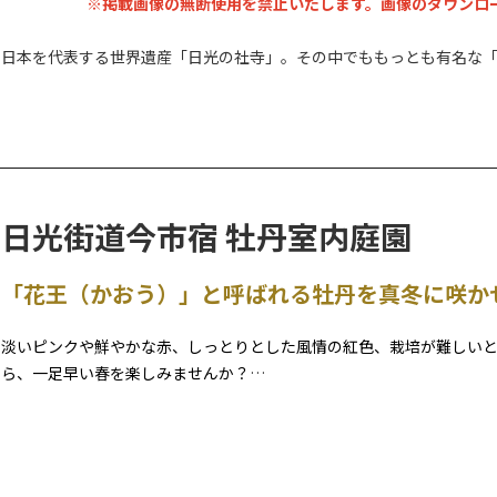
※掲載画像の無断使用を禁止いたします。画像のダウンロ
日本を代表する世界遺産「日光の社寺」。その中でももっとも有名な
は、そのほとんどが寛永13年3代将軍家光による「寛永の大造替」で建
む55棟の建造物が並び、その豪華絢爛な美しさは圧巻です。全国各地
れ、柱などには数多くの彫刻が飾られています。
日光街道今市宿 牡丹室内庭園
「花王（かおう）」と呼ばれる牡丹を真冬に咲か
淡いピンクや鮮やかな赤、しっとりとした風情の紅色、栽培が難しい
ら、一足早い春を楽しみませんか？
牡丹は昔から、数ある花の中でもその見事な大輪の咲き様から「花王
く用いられています。
本来5月期に咲く牡丹を特殊栽培で咲かせ、冬季に鑑賞いただける花の