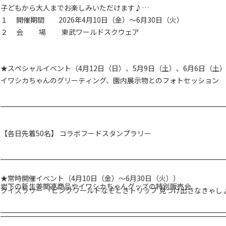
子どもから大人までお楽しみいただけます♪
１ 開催期間 2026年4月10日（金）～6月30日（火）
２ 会 場 東武ワールドスクウェア
★スペシャルイベント（4月12日（日）、5月9日（土）、6月6日（土
イワシカちゃんのグリーティング、園内展示物とのフォトセッション
【各日先着50名】 コラボフードスタンプラリー
★常時開催イベント（4月10日（金）～6月30日（火））
岩下の新生姜関連商品やイワシカちゃんグッズの特別販売会
クイズラリー 「ピンクワールドなぞときトリップ 見つけ出さなきゃし