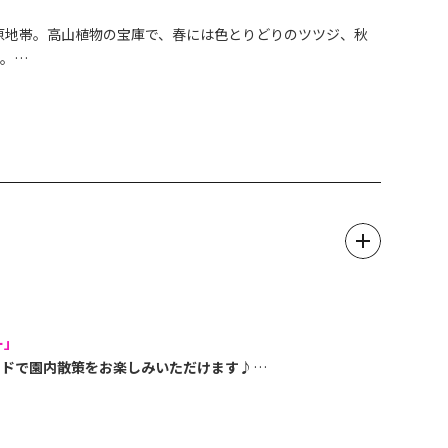
高原地帯。高山植物の宝庫で、春には色とりどりのツツジ、秋
す。
楽しめるのも魅力です。
園地
は、ニッコウキスゲの群生地として知られており、6月下
花が一面に咲き誇ります。その他にも多種多様な高山植物を見
、気軽に散策を楽しむことができます。
三滝コース 等）では、特に6月から10月の雨天時やその翌
の際には、どうぞご注意ください。
ー」
ードで園内散策をお楽しみいただけます♪