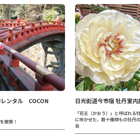
レンタル COCON
日光街道今市宿 牡丹室内
「花王（かおう）」と呼ばれる
に咲かせた、数十種類もの牡丹
を散策！
会