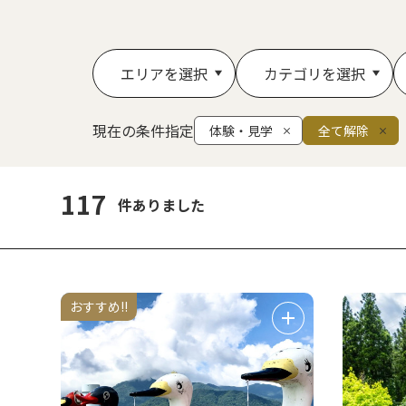
エリアを選択
カテゴリを選択
現在の条件指定
体験・見学
全て解除
117
件ありました
おすすめ!!