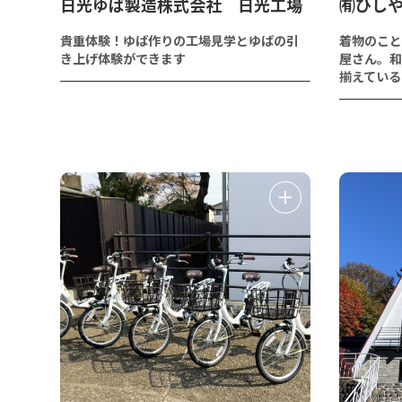
日光ゆば製造株式会社 日光工場
㈲ひし
貴重体験！ゆば作りの工場見学とゆばの引
着物のこと
き上げ体験ができます
屋さん。和
揃えている