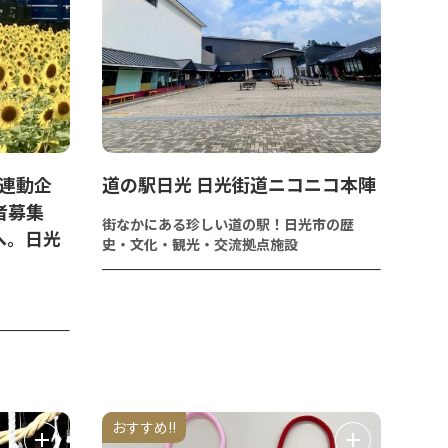
6連動企
道の駅日光 日光街道ニコニコ本陣
者募集
街なかにある珍しい道の駅！日光市の歴
へ。日光
史・文化・観光・交流拠点施設
おすすめ!!