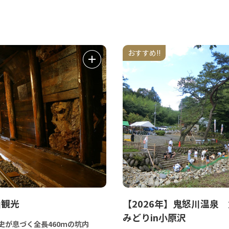
おすすめ!!
山観光
【2026年】鬼怒川温泉
みどりin小原沢
歴史が息づく全長460ｍの坑内