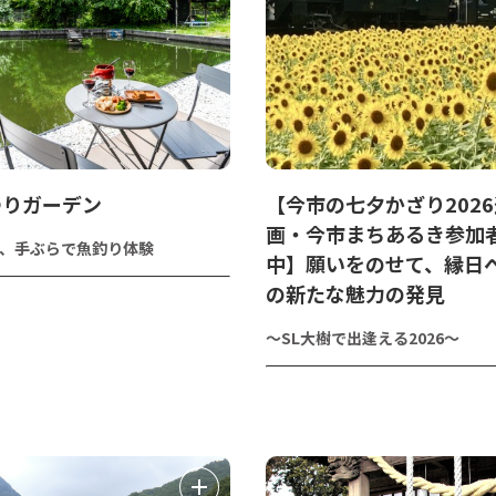
つりガーデン
【今市の七夕かざり202
画・今市まちあるき参加
、手ぶらで魚釣り体験
中】願いをのせて、縁日
の新たな魅力の発見
～SL大樹で出逢える2026～