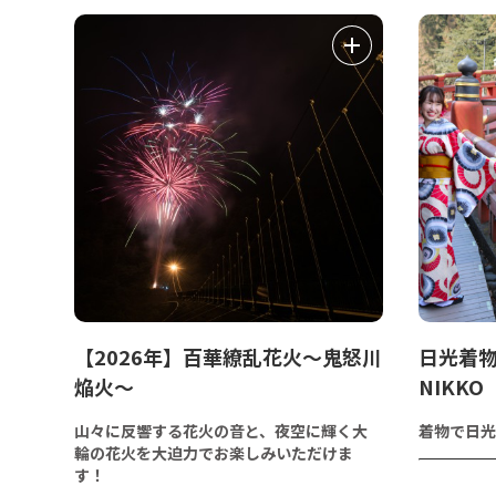
【2026年】百華繚乱花火～鬼怒川
日光着物
焔火～
NIKKO
山々に反響する花火の音と、夜空に輝く大
着物で日光
輪の花火を大迫力でお楽しみいただけま
す！