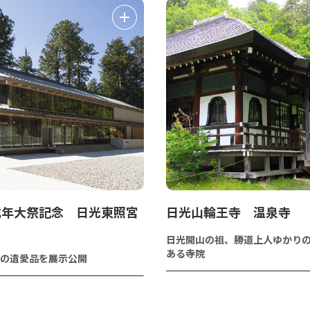
式年大祭記念 日光東照宮
日光山輪王寺 温泉寺
館
日光開山の祖、勝道上人ゆかり
ある寺院
の遺愛品を展示公開