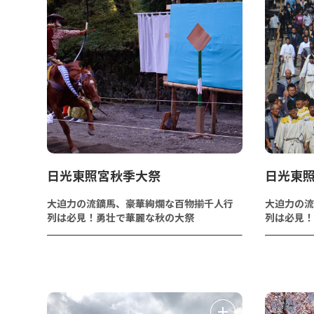
日光東照宮秋季大祭
日光東
大迫力の流鏑馬、豪華絢爛な百物揃千人行
大迫力の流
列は必見！勇壮で華麗な秋の大祭
列は必見！