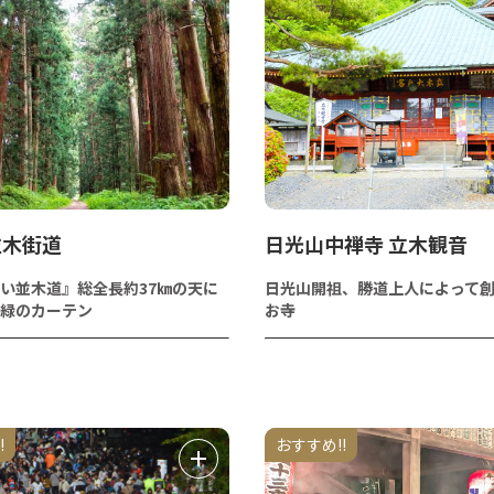
並木街道
日光山中禅寺 立木観音
い並木道』総全長約37㎞の天に
日光山開祖、勝道上人によって
緑のカーテン
お寺
!
おすすめ!!