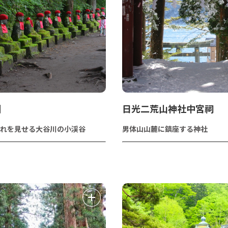
淵
日光二荒山神社中宮祠
れを見せる大谷川の小渓谷
男体山山麓に鎮座する神社