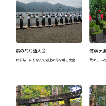
扇の的弓道大会
憾満ヶ
那須与一にちなんで湖上の的を射る大会
荒々しい流