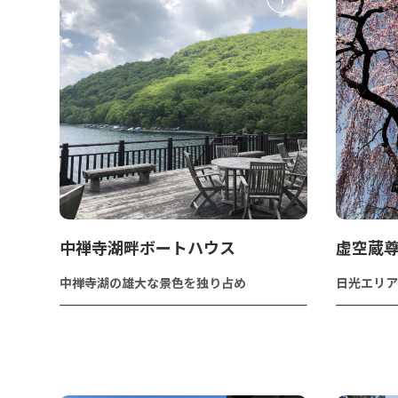
中禅寺湖畔ボートハウス
虚空蔵
中禅寺湖の雄大な景色を独り占め
日光エリア