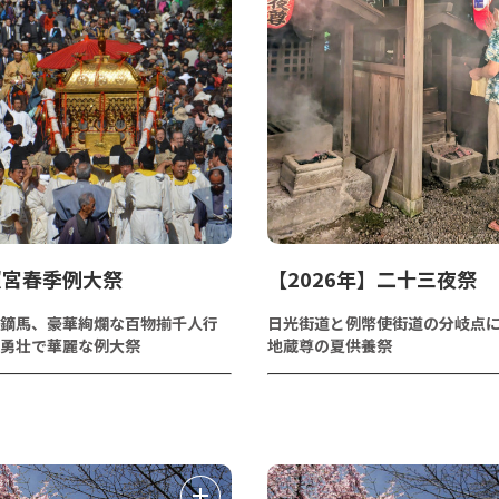
照宮春季例大祭
【2026年】二十三夜祭
鏑馬、豪華絢爛な百物揃千人行
日光街道と例幣使街道の分岐点
勇壮で華麗な例大祭
地蔵尊の夏供養祭