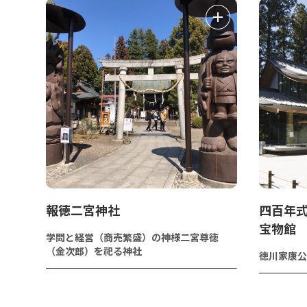
報徳二宮神社
四百年
宝物
学問と経営（商売繁盛）の神様二宮尊徳
（金次郎）を祀る神社
徳川家康公