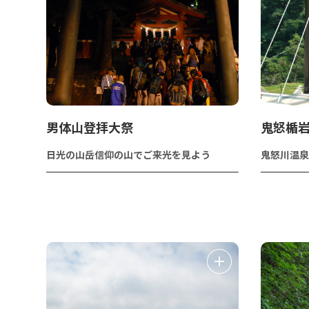
男体山登拝大祭
鬼怒楯
日光の山岳信仰の山でご来光を見よう
鬼怒川温泉