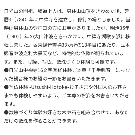
日光山の開祖、勝道上人は、男体山山頂をきわめた後、延
暦3（784）年に中禅寺を建立し、修行の場としました。当
時は男体山の登拝口の方にお寺がありましたが、明治35年
（1902）年の大山津波をきっかけに、中禅寺湖歌ヶ浜に移
転しました。坂東観音霊場33か所の18番目にあたり、立木
観音や波之利大黒天など、特徴的な仏像が祀られていま
す。また、写経、写仏、数珠づくり体験も可能です。
●日光山中禅寺16文字写経体験ご本尊「千手観音」にちな
んだ観音様のお経の一節をお書きいただきます。
●写仏体験 -Utsushi-Hotoke-お子さまや外国人のお客さ
までも体験しやすいよう、ご本尊のお姿をお書きいただき
ます。
●数珠づくり体験お好きな木や石を組み合わせて、あなた
だけの数珠を作ることができます。