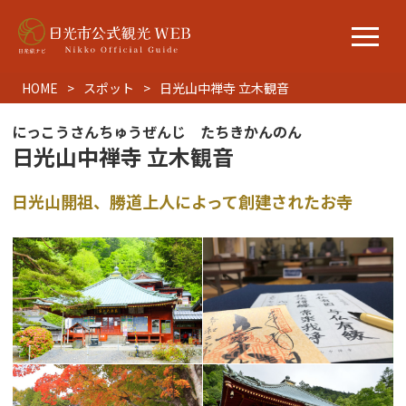
HOME
スポット
日光山中禅寺 立木観音
にっこうさんちゅうぜんじ たちきかんのん
日光山中禅寺 立木観音
日光山開祖、勝道上人によって創建されたお寺