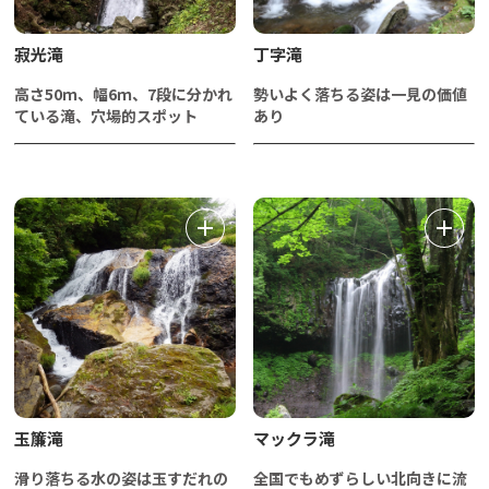
寂光滝
丁字滝
高さ50ｍ、幅6ｍ、7段に分かれ
勢いよく落ちる姿は一見の価値
ている滝、穴場的スポット
あり
玉簾滝
マックラ滝
滑り落ちる水の姿は玉すだれの
全国でもめずらしい北向きに流