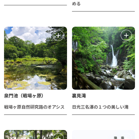
める
泉門池（戦場ヶ原）
裏見滝
戦場ヶ原自然研究路のオアシス
日光三名瀑の１つの美しい滝