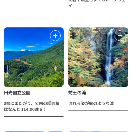
イ
日光国立公園
蛇王の滝
3県にまたがり、公園の総面積
流れる姿が蛇のような滝
はなんと 114,908ha！