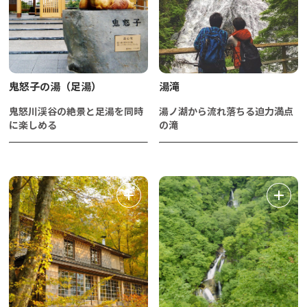
鬼怒子の湯（足湯）
湯滝
鬼怒川渓谷の絶景と足湯を同時
湯ノ湖から流れ落ちる迫力満点
に楽しめる
の滝