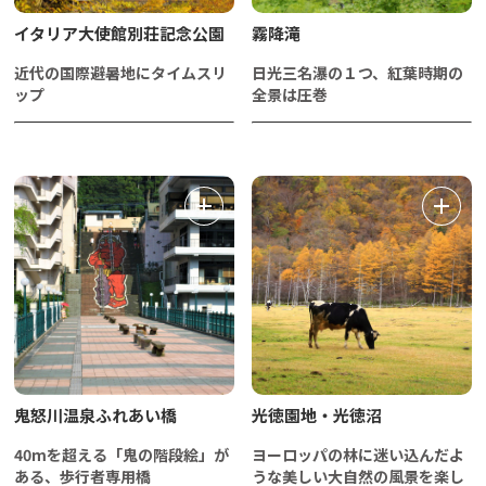
イタリア大使館別荘記念公園
霧降滝
近代の国際避暑地にタイムスリ
日光三名瀑の１つ、紅葉時期の
ップ
全景は圧巻
鬼怒川温泉ふれあい橋
光徳園地・光徳沼
40mを超える「鬼の階段絵」が
ヨーロッパの林に迷い込んだよ
ある、歩行者専用橋
うな美しい大自然の風景を楽し