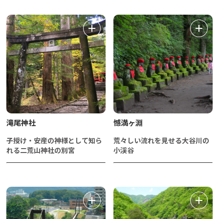
滝尾神社
憾満ヶ淵
子授け・安産の神様として知ら
荒々しい流れを見せる大谷川の
れる二荒山神社の別宮
小渓谷