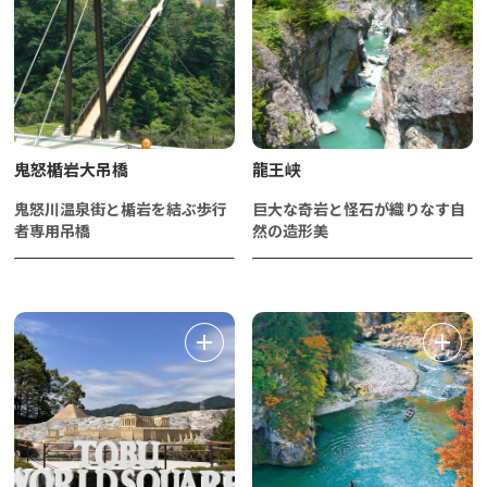
鬼怒楯岩大吊橋
龍王峡
鬼怒川温泉街と楯岩を結ぶ歩行
巨大な奇岩と怪石が織りなす自
者専用吊橋
然の造形美