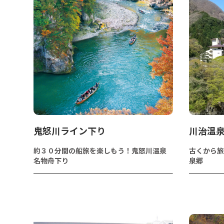
鬼怒川ライン下り
川治温
約３０分間の船旅を楽しもう！鬼怒川温泉
古くから旅
名物舟下り
泉郷