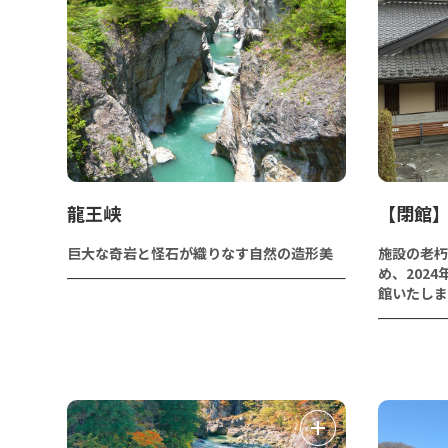
龍王峡
【閉館
巨大な奇岩と怪石が織りなす自然の造形美
施設の老朽
め、202
館いたしま