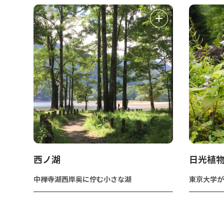
西ノ湖
日光植
中禅寺湖西岸奥に佇む小さな湖
東京大学が