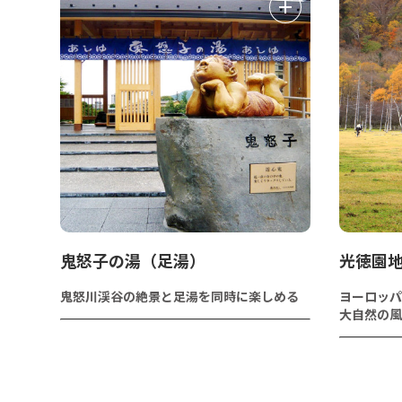
鬼怒子の湯（足湯）
光徳園
鬼怒川渓谷の絶景と足湯を同時に楽しめる
ヨーロッパ
大自然の風