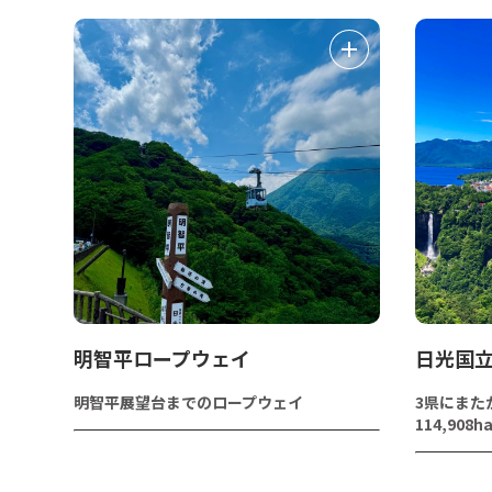
明智平ロープウェイ
日光国
明智平展望台までのロープウェイ
3県にまた
114,908h