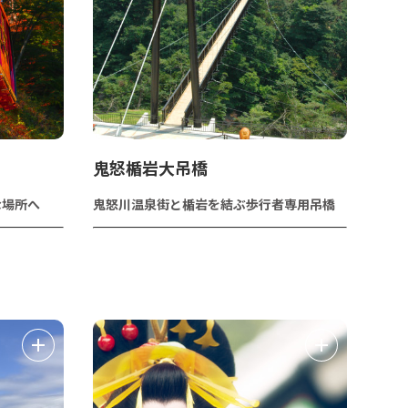
鬼怒楯岩大吊橋
な場所へ
鬼怒川温泉街と楯岩を結ぶ歩行者専用吊橋