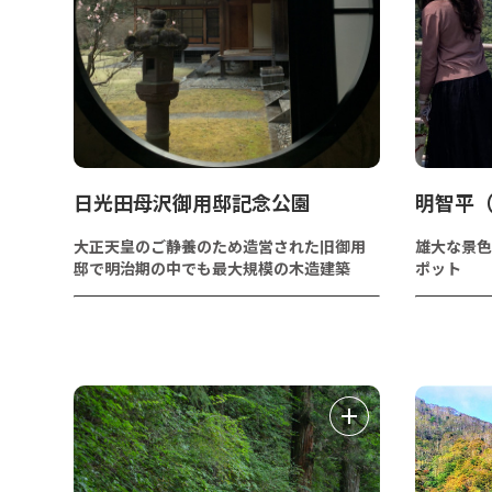
日光田母沢御用邸記念公園
明智平
大正天皇のご静養のため造営された旧御用
雄大な景色
邸で明治期の中でも最大規模の木造建築
ポット