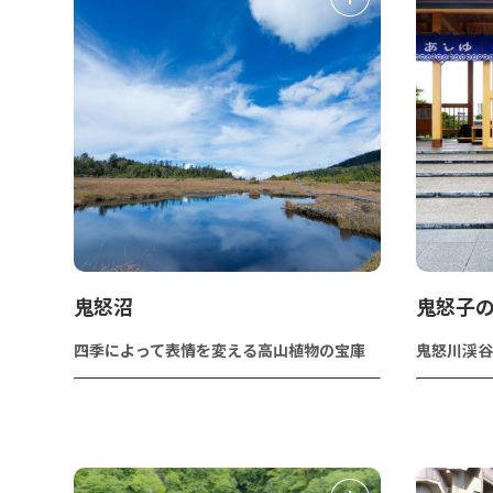
鬼怒沼
鬼怒子
四季によって表情を変える高山植物の宝庫
鬼怒川渓谷