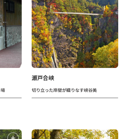
瀬戸合峡
浴場
切り立った岸壁が織りなす峡谷美