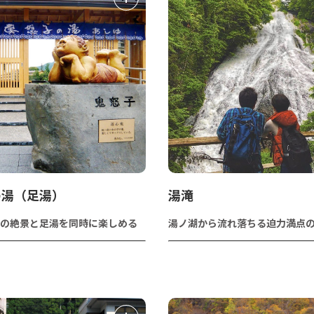
の湯（足湯）
湯滝
の絶景と足湯を同時に楽しめる
湯ノ湖から流れ落ちる迫力満点