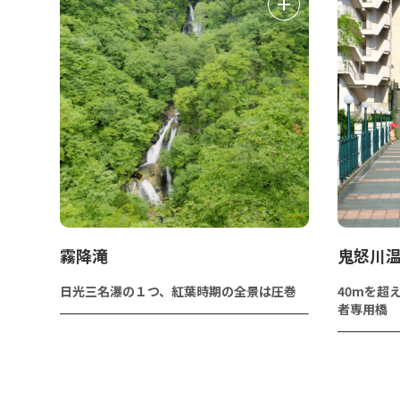
霧降滝
鬼怒川
日光三名瀑の１つ、紅葉時期の全景は圧巻
40mを超
者専用橋