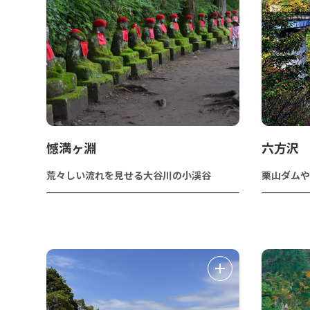
憾満ヶ淵
六方沢
荒々しい流れを見せる大谷川の小渓谷
栗山ダムや