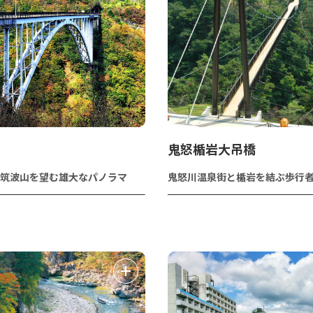
鬼怒楯岩大吊橋
筑波山を望む雄大なパノラマ
鬼怒川温泉街と楯岩を結ぶ歩行