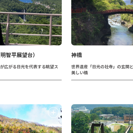
（明智平展望台）
神橋
が広がる日光を代表する眺望ス
世界遺産「日光の社寺」の玄関
美しい橋