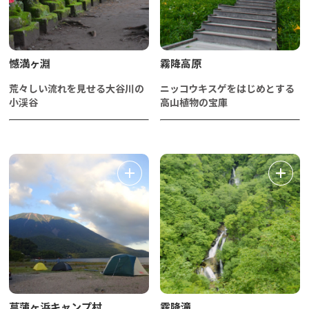
憾満ヶ淵
霧降高原
荒々しい流れを見せる大谷川の
ニッコウキスゲをはじめとする
小渓谷
高山植物の宝庫
菖蒲ヶ浜キャンプ村
霧降滝