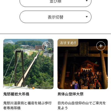
並び順
表示切替
おすすめ!!
鬼怒楯岩大吊橋
男体山登拝大祭
鬼怒川温泉街と楯岩を結ぶ歩行
日光の山岳信仰の山でご来光を
者専用吊橋
見よう