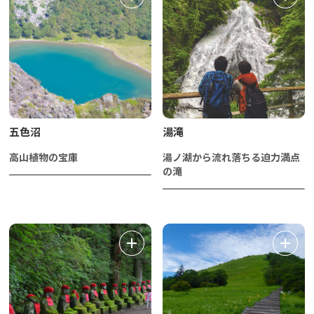
五色沼
湯滝
高山植物の宝庫
湯ノ湖から流れ落ちる迫力満点
の滝