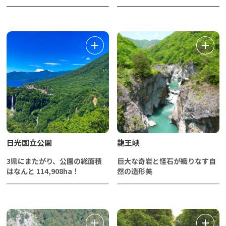
日光国立公園
龍王峡
3県にまたがり、公園の総面積
巨大な奇岩と怪石が織りなす自
はなんと 114,908ha！
然の造形美