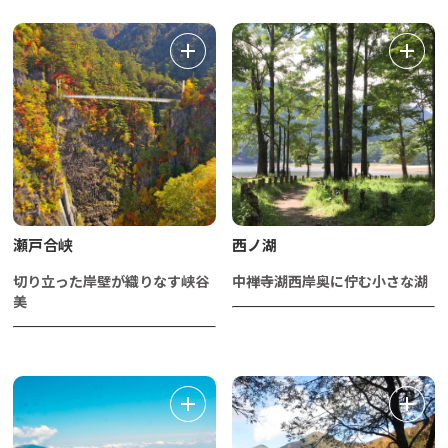
瀬戸合峡
西ノ湖
切り立った岸壁が織りなす峡谷
中禅寺湖西岸奥に佇む小さな湖
美