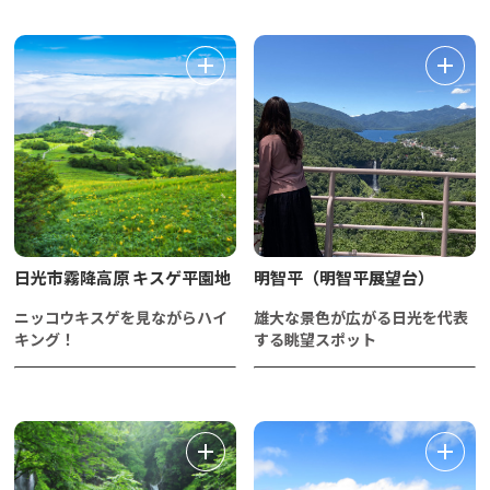
日光市霧降高原 キスゲ平園地
明智平（明智平展望台）
ニッコウキスゲを見ながらハイ
雄大な景色が広がる日光を代表
キング！
する眺望スポット