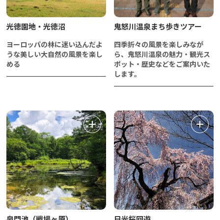
光徳園地・光徳沼
鬼怒川温泉まち歩きツアー
ヨーロッパの林に迷い込んだよ
四季折々の風景を楽しみなが
うな美しい大自然の風景を楽し
ら、鬼怒川温泉の魅力・観光ス
める
ポット・歴史などをご案内いた
します。
泉門池（戦場ヶ原）
日光桜回遊