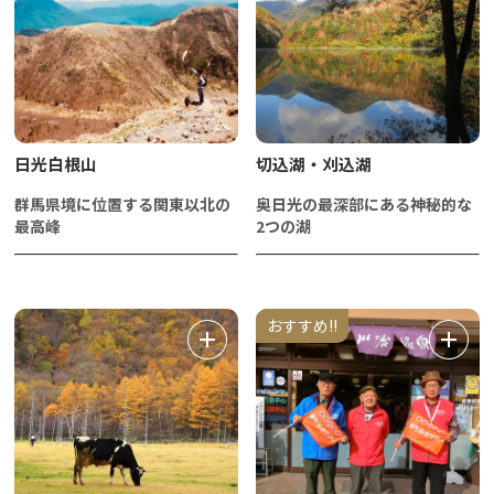
日光白根山
切込湖・刈込湖
群馬県境に位置する関東以北の
奥日光の最深部にある神秘的な
最高峰
2つの湖
おすすめ!!