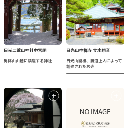
日光二荒山神社中宮祠
日光山中禅寺 立木観音
男体山山麓に鎮座する神社
日光山開祖、勝道上人によって
創建されたお寺
NO IMAGE