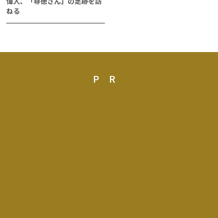
偉人、「尊徳さん」の足跡を訪
ねる
PR