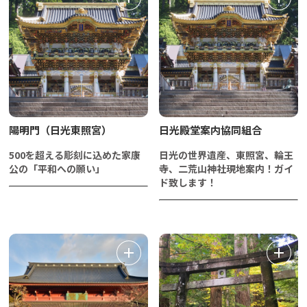
陽明門（日光東照宮）
日光殿堂案内協同組合
500を超える彫刻に込めた家康
日光の世界遺産、東照宮、輪王
公の「平和への願い」
寺、二荒山神社現地案内！ガイ
ド致します！