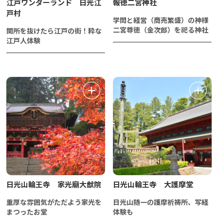
江戸ワンダーランド 日光江
報徳二宮神社
戸村
学問と経営（商売繁盛）の神様
二宮尊徳（金次郎）を祀る神社
関所を抜けたら江戸の街！粋な
江戸人体験
日光山輪王寺 家光廟大猷院
日光山輪王寺 大護摩堂
重厚な雰囲気がただよう家光を
日光山随一の護摩祈祷所、写経
まつったお堂
体験も