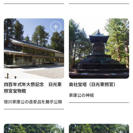
四百年式年大祭記念 日光東
奥社宝塔（日光東照宮）
照宮宝物館
家康公の神柩
徳川家康公の遺愛品を展示公開