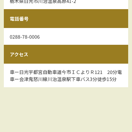
栃木県日光市川治温泉高原41-2
電話番号
0288-78-0006
アクセス
車ー日光宇都宮自動車道今市ＩＣよりＲ121 20分電
車ー会津鬼怒川線川治温泉駅下車バス3分徒歩15分