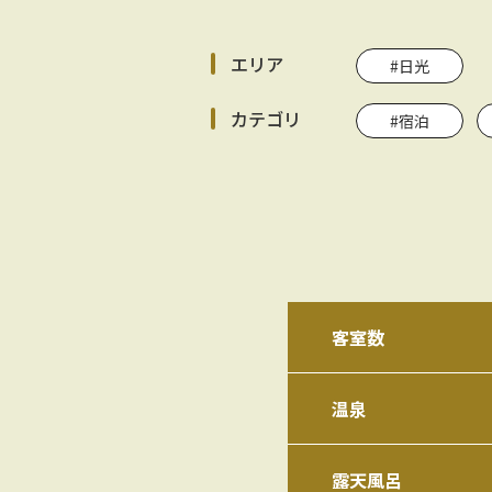
エリア
#日光
カテゴリ
#宿泊
客室数
温泉
露天風呂