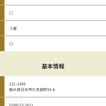
〇
３室
〇
基本情報
321-1436
栃木県日光市久次良町95-6
0288-53-2611