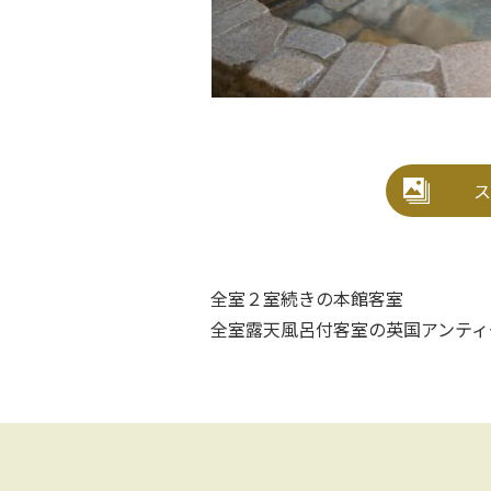
ス
全室２室続きの本館客室
全室露天風呂付客室の英国アンティ