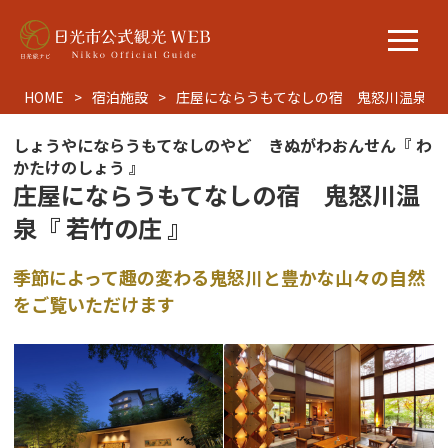
HOME
宿泊施設
庄屋にならうもてなしの宿 鬼怒川温泉『 
しょうやにならうもてなしのやど きぬがわおんせん『 わ
かたけのしょう 』
庄屋にならうもてなしの宿 鬼怒川温
泉『 若竹の庄 』
季節によって趣の変わる鬼怒川と豊かな山々の自然
をご覧いただけます