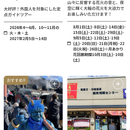
山々に反響する花火の音と、夜
空に輝く大輪の花火を大迫力で
大好評！外国人を対象にした定
お楽しみいただけます！
点ガイドツアー
8月1日(土)･8日(土)･14日(金)･
2026年4～6月、10～11月の
15日(土)･22日(土)･29日(土)･
火・木・土
9月5日(土)･12日(土)･19日
2027年2月5日～14日
(土)･20日(日)･21日(月祝)･22
日(火祝)･26日(土)※月あかり
花回廊期間10月3日(土)･10日
(土)
おすすめ!!