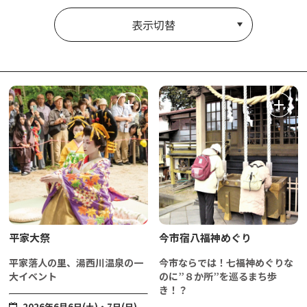
表示切替
平家大祭
今市宿八福神めぐり
平家落人の里、湯西川温泉の一
今市ならでは！七福神めぐりな
大イベント
のに”８か所”を巡るまち歩
き！？
2026年6月6日(土)・7日(日)