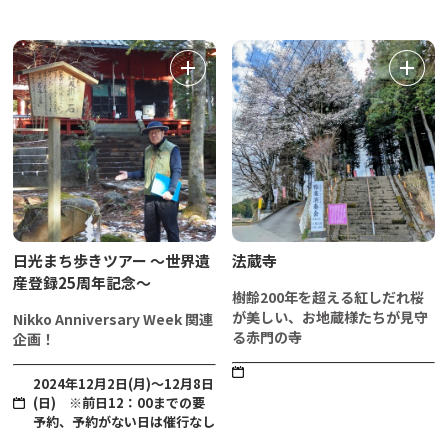
日光まち歩きツアー ～世界遺
法蔵寺
産登録25周年記念～
樹齢200年を超える紅しだれ桜
が美しい、お地蔵様たちが見守
Nikko Anniversary Week 関連
る赤門の寺
企画！
2024年12月2日(月)～12月8日
(日) ※前日12：00までの要
予約、予約がない日は催行なし