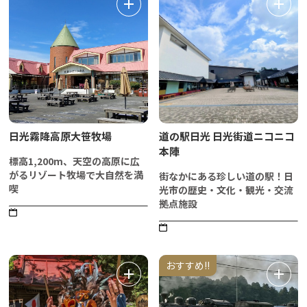
日光霧降高原大笹牧場
道の駅日光 日光街道ニコニコ
本陣
標高1,200m、天空の高原に広
がるリゾート牧場で大自然を満
街なかにある珍しい道の駅！日
喫
光市の歴史・文化・観光・交流
拠点施設
おすすめ!!