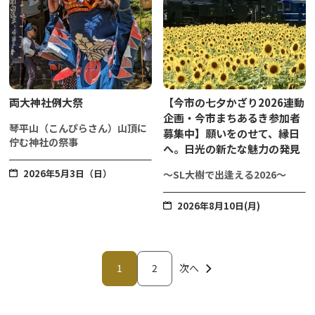
両大神社例大祭
【今市の七夕かざり2026連動
企画・今市まちあるき参加者
琴平山（こんぴらさん）山頂に
募集中】願いをのせて、縁日
佇む神社の祭事
へ。日光の新たな魅力の発見
2026年5月3日（日）
～SL大樹で出逢える2026～
2026年8月10日(月)
1
2
次へ