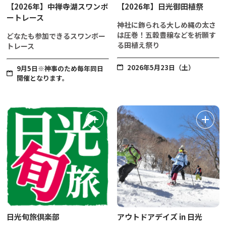
【2026年】中禅寺湖スワンボ
【2026年】日光御田植祭
ートレース
神社に飾られる大しめ縄の太さ
は圧巻！五穀豊穣などを祈願す
どなたも参加できるスワンボー
る田植え祭り
トレース
2026年5月23日（土）
9月5日※神事のため毎年同日
開催となります。
日光旬旅倶楽部
アウトドアデイズ in 日光